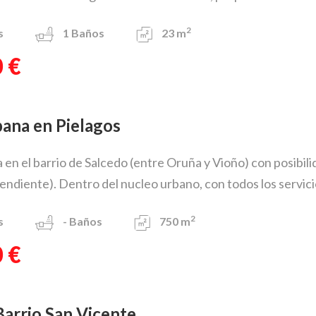
2
s
1
Baños
23 m
 €
rbana en Pielagos
 en el barrio de Salcedo (entre Oruña y Vioño) con posibili
endiente). Dentro del nucleo urbano, con todos los servicio
2
s
-
Baños
750 m
 €
 Barrio San Vicente