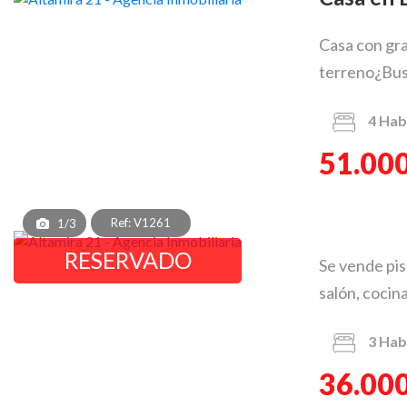
Casa con gra
terreno¿Busc
4
Hab
51.000
Ref: V1261
1/3
RESERVADO
Se vende pis
salón, cocina
3
Hab
36.000