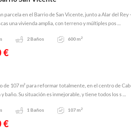
n parcela en el Barrio de San Vicente, junto a Alar del Re
as una vivienda amplia, con terreno y múltiples pos ...
2
s
2
Baños
600 m
 €
o de 107 m² para reformar totalmente, en el centro de Cabez
 y baño. Su situación es inmejorable, y tiene todos los s ...
2
s
1
Baños
107 m
 €