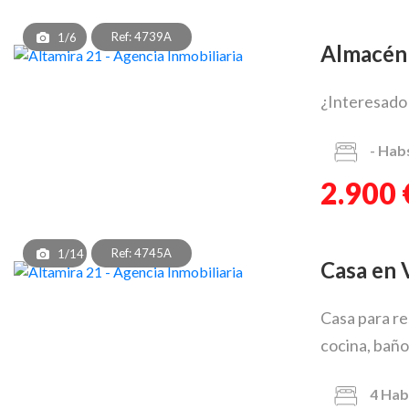
Ref: 4739A
1/6
Almacén
¿Interesado 
-
Hab
2.900 
Ref: 4745A
1/14
Casa en
Casa para re
cocina, baño
4
Hab