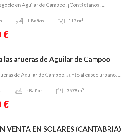
gocio en Aguilar de Campoo! ¡Contáctanos! ...
2
s
1
Baños
113 m
 €
 a las afueras de Aguilar de Campoo
afueras de Aguilar de Campoo. Junto al casco urbano. ...
2
s
-
Baños
3578 m
 €
EN VENTA EN SOLARES (CANTABRIA)