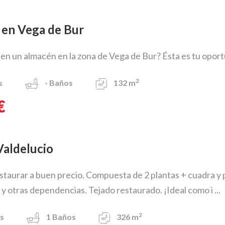
 en Vega de Bur
en un almacén en la zona de Vega de Bur? Ésta es tu oport
2
s
-
Baños
132 m
€
 Valdelucio
staurar a buen precio. Compuesta de 2 plantas + cuadra y pa
 y otras dependencias. Tejado restaurado. ¡Ideal como i ...
2
s
1
Baños
326 m