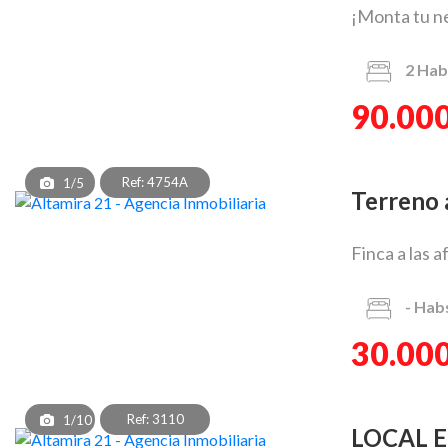
¡Monta tu ne
2
Hab
90.000
Ref: 4754A
1/5
Terreno
Finca a las 
-
Hab
30.000
Ref: 3110
1/10
LOCAL 