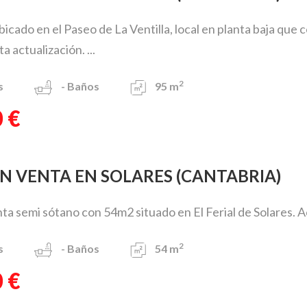
bicado en el Paseo de La Ventilla, local en planta baja que 
 actualización. ...
2
s
-
Baños
95 m
 €
EN VENTA EN SOLARES (CANTABRIA)
nta semi sótano con 54m2 situado en El Ferial de Solares. A
2
s
-
Baños
54 m
 €