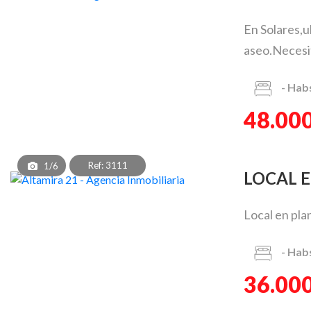
En Solares,u
aseo.Necesita
-
Hab
48.000
Ref: 3111
1/6
LOCAL 
Local en pla
-
Hab
36.000