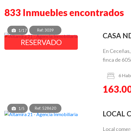
833 Inmuebles encontrados
Ref: 3039
1/17
CASA 
RESERVADO
En Ceceñas, 
finca de 605
6
Hab
163.0
Ref: 528620
1/5
LOCAL
Local comerc