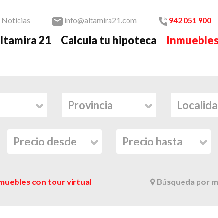
Noticias
info@altamira21.com
942 051 900
ltamira 21
Calcula tu hipoteca
Inmueble
muebles con tour virtual
Búsqueda por m