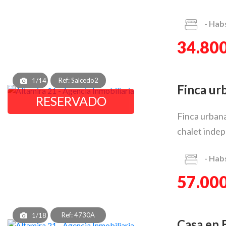
-
Hab
34.800
Ref: Salcedo2
1/14
Finca u
RESERVADO
Finca urbana
chalet indep
-
Hab
57.000
Ref: 4730A
1/18
Casa en