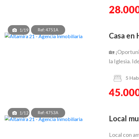
28.000
Ref: 4751A
1/19
Casa en
🏡 ¡Oportuni
la Iglesia. Id
5
Hab
45.000
Ref: 4753A
1/12
Local m
Local con am