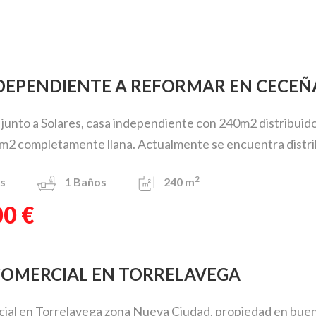
NDEPENDIENTE A REFORMAR EN CECE
junto a Solares, casa independiente con 240m2 distribuido
m2 completamente llana. Actualmente se encuentra distrib 
2
s
1
Baños
240 m
00 €
 COMERCIAL EN TORRELAVEGA
ial en Torrelavega zona Nueva Ciudad, propiedad en buen 