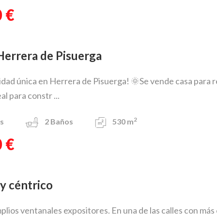
 €
 Herrera de Pisuerga
dad única en Herrera de Pisuerga! 🌞Se vende casa para reh
eal para constr ...
2
s
2
Baños
530 m
 €
uy céntrico
plios ventanales expositores. En una de las calles con má