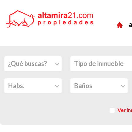
a
Ver in