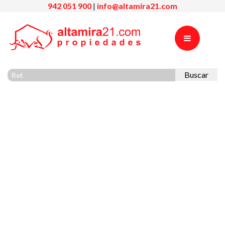
942 051 900
|
info@altamira21.com
Buscar
Previous
Nex