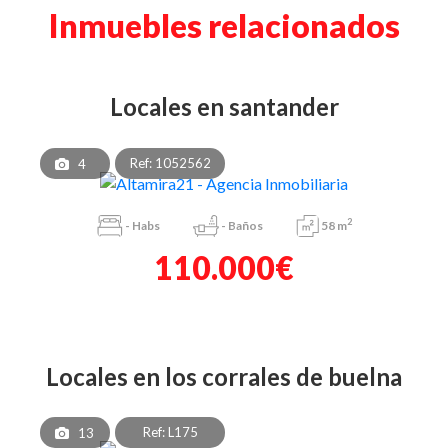
Inmuebles relacionados
locales en santander
Ref: 1052562
4
2
-
Habs
-
Baños
58 m
110.000€
locales en los corrales de buelna
Ref: L175
13