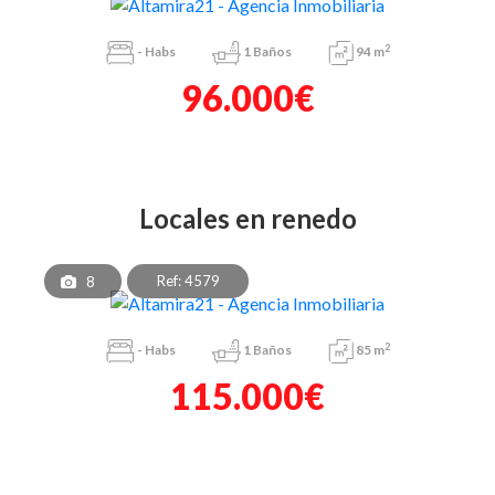
2
-
Habs
1
Baños
94 m
96.000€
locales en renedo
Ref: 4579
8
2
-
Habs
1
Baños
85 m
115.000€