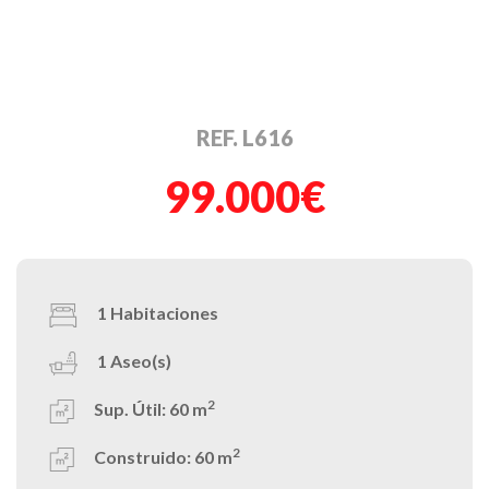
REF. L616
99.000€
1
Habitaciones
1
Aseo(s)
2
Sup. Útil:
60 m
2
Construido:
60 m