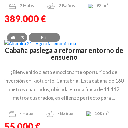
2
2
Habs
2
Baños
93 m
389.000 €
Ref:
1/5
CBV_OCP_3179_1
Cabaña pasiega a reformar entorno de
ensueño
¡Bienvenido a esta emocionante oportunidad de
inversión en Riotuerto, Cantabria! Esta cabaña de 160
metros cuadrados, ubicada en una finca de 11.112
metros cuadrados, es el lienzo perfecto para ...
2
-
Habs
-
Baños
160 m
55.000 €