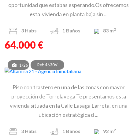
oportunidad que estabas esperando.Os ofrecemos
esta vivienda en planta baja sin ...
2
3
Habs
1
Baños
83 m
64.000 €
Ref: 4630V
1/26
Piso con trastero en una de las zonas con mayor
proyección de Torrelavega Te presentamos esta
vivienda situada en la Calle Lasaga Larreta, en una
ubicación estratégica d ...
2
3
Habs
1
Baños
92 m