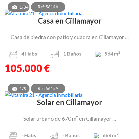
Ref: 5614A
1/34
Casa en Cillamayor
Casa de piedra con patio y cuadra en Cillamayor ...
2
4
Habs
1
Baños
564 m
105.000 €
Ref: 5615A
1/5
Solar en Cillamayor
Solar urbano de 670 m² en Cillamayor ...
2
-
Habs
-
Baños
668 m