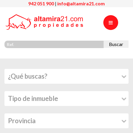
942 051 900
|
info@altamira21.com
Buscar