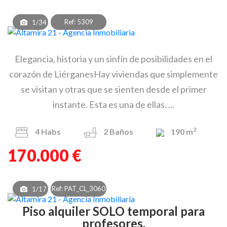
Ref: 5309
1/34
Elegancia, historia y un sinfín de posibilidades en el
corazón de LiérganesHay viviendas que simplemente
se visitan y otras que se sienten desde el primer
instante. Esta es una de ellas. ...
2
4
Habs
2
Baños
190 m
170.000 €
Ref: PAT_CL_3060
1/17
Piso alquiler SOLO temporal para
profesores.