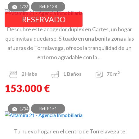
Ref: P138
1/23
RESERVADO
Descubre este acogedor dúplex en Cartes, un hogar
que invita a quedarse. Situado en una bonita zona a las
afueras de Torrelavega, ofrece la tranquilidad de un
entorno agradable con la ...
2
2
Habs
1
Baños
70 m
153.000 €
Ref: P151
1/34
Tu nuevo hogar en el centro de Torrelavega te