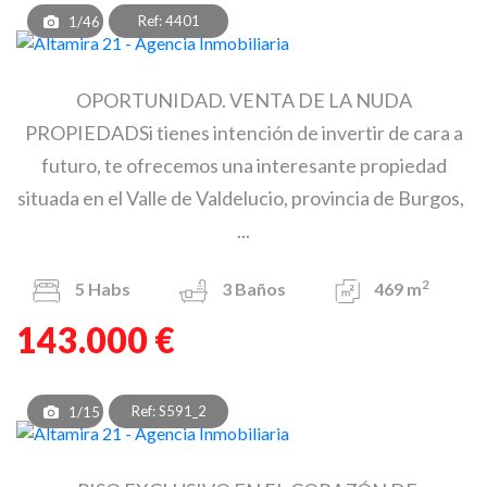
Ref: 4401
1/46
OPORTUNIDAD. VENTA DE LA NUDA
PROPIEDADSi tienes intención de invertir de cara a
futuro, te ofrecemos una interesante propiedad
situada en el Valle de Valdelucio, provincia de Burgos,
...
2
5
Habs
3
Baños
469 m
143.000 €
Ref: S591_2
1/15