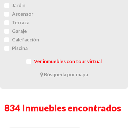
Jardín
Ascensor
Terraza
Garaje
Calefacción
Piscina
Ver inmuebles con tour virtual
Búsqueda por mapa
834 Inmuebles encontrados