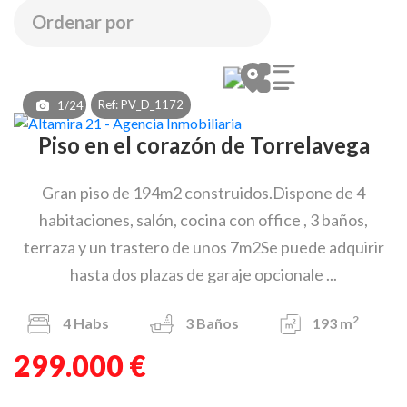
Ref: PV_D_1172
1/24
Piso en el corazón de Torrelavega
Gran piso de 194m2 construidos.Dispone de 4
habitaciones, salón, cocina con office , 3 baños,
terraza y un trastero de unos 7m2Se puede adquirir
hasta dos plazas de garaje opcionale ...
2
4
Habs
3
Baños
193 m
299.000 €