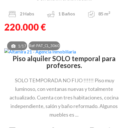
2
2
Habs
1
Baños
85 m
220.000 €
Ref: PAT_CL_3060
1/17
Piso alquiler SOLO temporal para
profesores.
SOLO TEMPORADA NO FIJO !!!!!! Piso muy
luminoso, con ventanas nuevas y totalmente
actualizado. Cuenta con tres habitaciones, cocina
independiente, salón y baño reformado. Algunos
muebles es ...