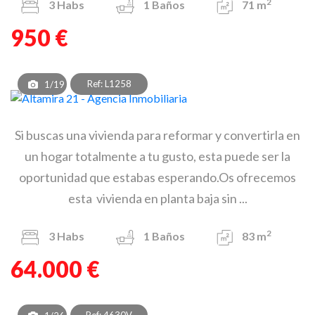
2
3
Habs
1
Baños
71 m
950 €
Ref: L1258
1/19
Si buscas una vivienda para reformar y convertirla en
un hogar totalmente a tu gusto, esta puede ser la
oportunidad que estabas esperando.Os ofrecemos
esta vivienda en planta baja sin ...
2
3
Habs
1
Baños
83 m
64.000 €