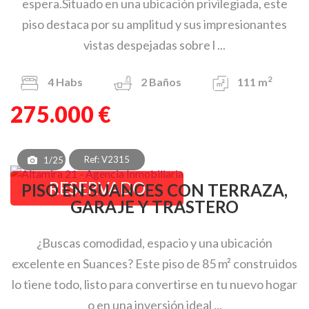
espera.Situado en una ubicación privilegiada, este
piso destaca por su amplitud y sus impresionantes
vistas despejadas sobre l ...
2
4
Habs
2
Baños
111 m
275.000 €
Ref: V2315
1/25
RESERVADO
PISO EN SUANCES CON TERRAZA,
GARAJE Y TRASTERO
¿Buscas comodidad, espacio y una ubicación
excelente en Suances? Este piso de 85 m² construidos
lo tiene todo, listo para convertirse en tu nuevo hogar
o en una inversión ideal ...