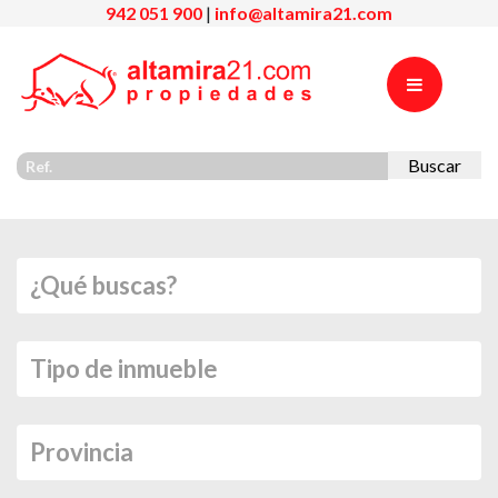
942 051 900
|
info@altamira21.com
Buscar