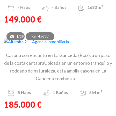
2
-
Habs
-
Baños
1683 m
149.000 €
Ref: 4563V
1/29
Casona con encanto en La Ganceda (Roiz), a un paso
de la costa cántabraUbicada en un entorno tranquilo y
rodeado de naturaleza, esta amplia casona en La
Ganceda combina a l ...
2
5
Habs
1
Baños
364 m
185.000 €