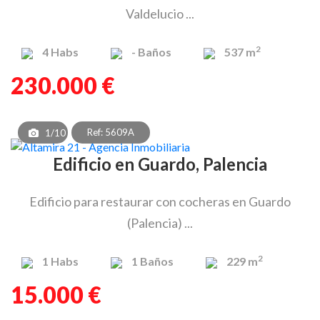
Valdelucio ...
2
4
Habs
-
Baños
537 m
230.000 €
Ref: 5609A
1/10
Edificio en Guardo, Palencia
Edificio para restaurar con cocheras en Guardo
(Palencia) ...
2
1
Habs
1
Baños
229 m
15.000 €