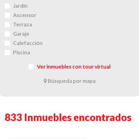
Jardín
Ascensor
Terraza
Garaje
Calefacción
Piscina
Ver inmuebles con tour virtual
Búsqueda por mapa
833 Inmuebles encontrados