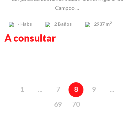
Campoo ...
2
-
Habs
2
Baños
2937 m
A consultar
1
...
7
8
9
...
69
70