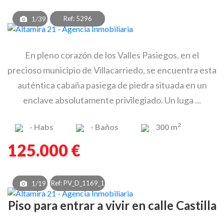
Ref: 5296
1/39
En pleno corazón de los Valles Pasiegos, en el
precioso municipio de Villacarriedo, se encuentra esta
auténtica cabaña pasiega de piedra situada en un
enclave absolutamente privilegiado. Un luga ...
2
-
Habs
-
Baños
300 m
125.000 €
Ref: PV_D_1169_1
1/19
Piso para entrar a vivir en calle Castilla