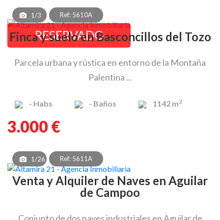
Ref: 5610A
1/3
RESERVADO
Finca y suelo en Basconcillos del Tozo
Parcela urbana y rústica en entorno de la Montaña
Palentina ...
2
-
Habs
-
Baños
1142 m
3.000 €
Ref: 5611A
1/26
Venta y Alquiler de Naves en Aguilar
de Campoo
Conjunto de dos naves industriales en Aguilar de