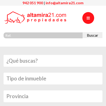
942 051 900
|
info@altamira21.com
Buscar