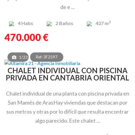
de e ...
2
4
Habs
2
Baños
427 m
470.000 €
Ref: 3F2597
1/23
CHALET INDIVIDUAL CON PISCINA
PRIVADA EN CANTABRIA ORIENTAL
Chalet individual de una planta con piscina privada en
San Mamés de ArasHay viviendas que destacan por
sus metros y otras por lo difícil que resulta encontrar
algo parecido. Este chalet ...