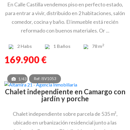
En Calle Castilla vendemos piso en perfecto estado,
para entrar a vivir, distribuido en 2 habitaciones, salón
comedor, cocina y baño. El inmueble está recién
reformado con buenos materiales. Or ...
2
2
Habs
1
Baños
78 m
169.900 €
Ref: ISV1053
1/43
Chalet independiente en Camargo con
jardín y porche
Chalet independiente sobre parcela de 535 m²,
ubicado en urbanización residencial junto a las