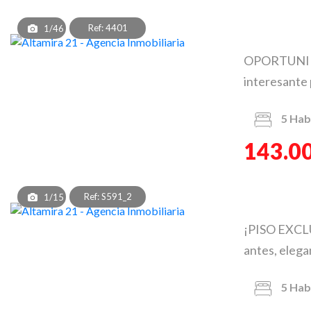
Ref: 4401
1/46
OPORTUNIDAD
interesante 
5
Hab
143.0
Ref: S591_2
1/15
¡PISO EXCLU
antes, elegan
5
Hab