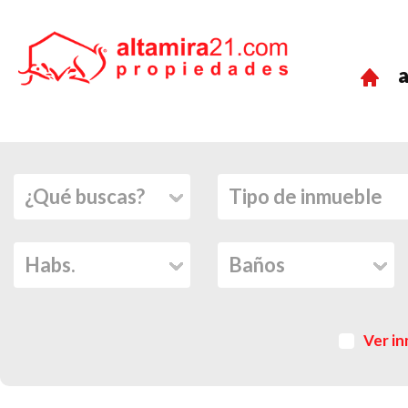
a
Ver in