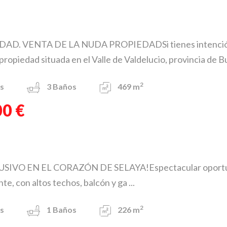
. VENTA DE LA NUDA PROPIEDADSi tienes intención de 
propiedad situada en el Valle de Valdelucio, provincia de Bu
2
s
3
Baños
469 m
00 €
SIVO EN EL CORAZÓN DE SELAYA!Espectacular oportunidad
te, con altos techos, balcón y ga ...
2
s
1
Baños
226 m