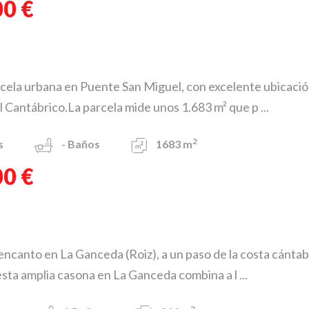
00 €
cela urbana en Puente San Miguel, con excelente ubicación
el Cantábrico.La parcela mide unos 1.683 m² que p ...
2
s
-
Baños
1683 m
00 €
ncanto en La Ganceda (Roiz), a un paso de la costa cánta
esta amplia casona en La Ganceda combina a l ...
2