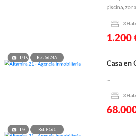
piscina, zona
3
Hab
1.200 
Ref: 5624A
1/16
Casa en
...
3
Hab
68.000
Ref: P161
1/5