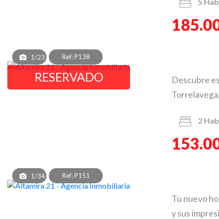
5
Hab
185.0
Ref: P138
1/23
RESERVADO
Descubre est
Torrelavega,
2
Hab
153.0
Ref: P151
1/34
Tu nuevo hog
y sus impresi