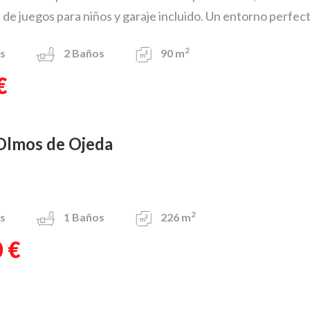
 de juegos para niños y garaje incluido. Un entorno perfecto
2
s
2
Baños
90 m
€
 Olmos de Ojeda
2
s
1
Baños
226 m
 €