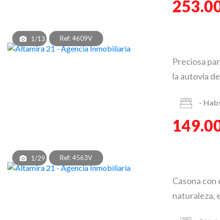
253.0
Ref: 4609V
1/13
Preciosa par
la autovía d
-
Hab
149.0
Ref: 4563V
1/29
Casona con e
naturaleza, 