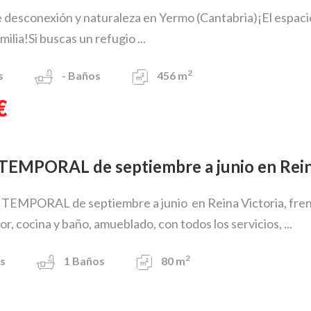
 desconexión y naturaleza en Yermo (Cantabria)¡El espaci
ilia!Si buscas un refugio ...
2
s
-
Baños
456 m
€
r TEMPORAL de septiembre a junio en Rein
o TEMPORAL de septiembre a junio en Reina Victoria, frente
r, cocina y baño, amueblado, con todos los servicios, ...
2
s
1
Baños
80 m