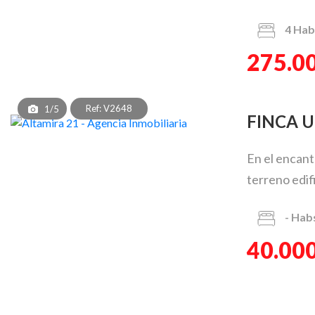
4
Hab
275.0
Ref: V2648
1/5
FINCA
En el encant
terreno edif
-
Hab
40.000