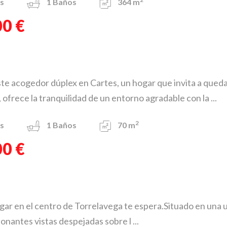
s
1
Baños
364 m
00 €
e acogedor dúplex en Cartes, un hogar que invita a quedar
 ofrece la tranquilidad de un entorno agradable con la ...
2
s
1
Baños
70 m
00 €
ar en el centro de Torrelavega te espera.Situado en una ub
onantes vistas despejadas sobre l ...