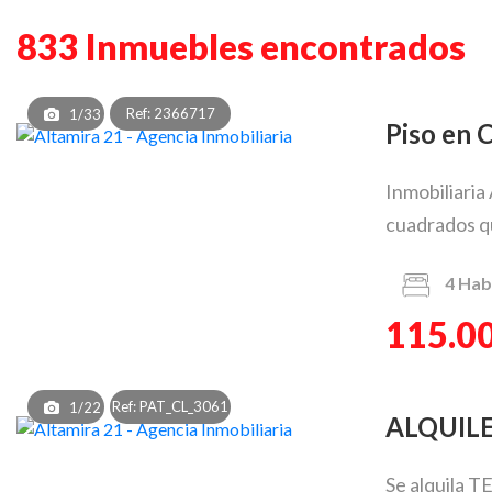
833 Inmuebles encontrados
Ref: 2366717
1/33
Piso en 
Inmobiliaria
cuadrados que
4
Hab
115.0
Ref: PAT_CL_3061
1/22
ALQUIL
Se alquila T