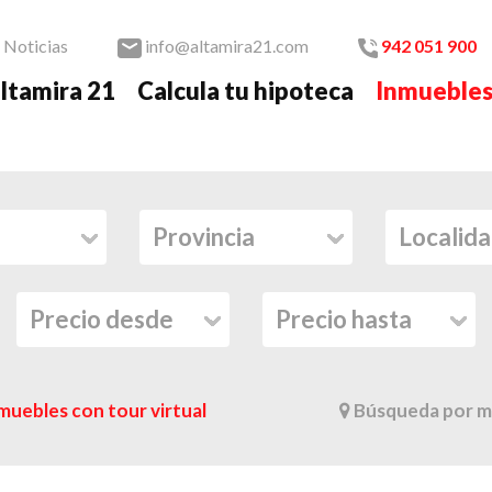
Noticias
info@altamira21.com
942 051 900
ltamira 21
Calcula tu hipoteca
Inmueble
muebles con tour virtual
Búsqueda por m