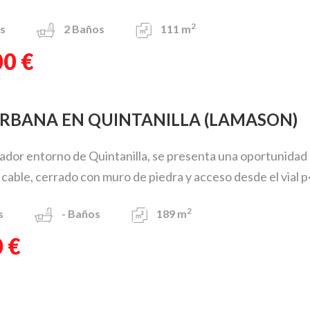
2
s
2
Baños
111 m
00 €
 URBANA EN QUINTANILLA (LAMASON)
ador entorno de Quintanilla, se presenta una oportunidad ú
icable, cerrado con muro de piedra y acceso desde el vial p�
2
s
-
Baños
189 m
 €