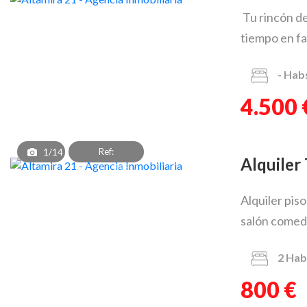
Tu rincón de
tiempo en fam
-
Hab
4.500 
Ref:
1/14
Alquile
PAT_AL_2345_2
Alquiler pis
salón comedo
2
Hab
800 €