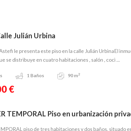
Calle Julián Urbina
 Astefi le presenta este piso en la calle Julián UrbinaEl in
 se distribuye en cuatro habitaciones , salón , coci ...
2
s
1
Baños
90 m
00 €
ER TEMPORAL Piso en urbanización priva
EMPORAL piso de tres habitaciones y dos baños, situado e