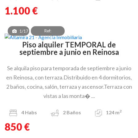
1.100 €
Ref:
1/17
PAF_OEA_8302
Piso alquiler TEMPORAL de
septiembre a junio en Reinosa
Se alquila piso para temporada de septiembre a junio
en Reinosa, con terraza.Distribuido en 4 dormitorios,
2 baños, cocina, salón, terraza y ascensor.Terraza con
vistas a las monta� ...
2
4
Habs
2
Baños
124 m
850 €