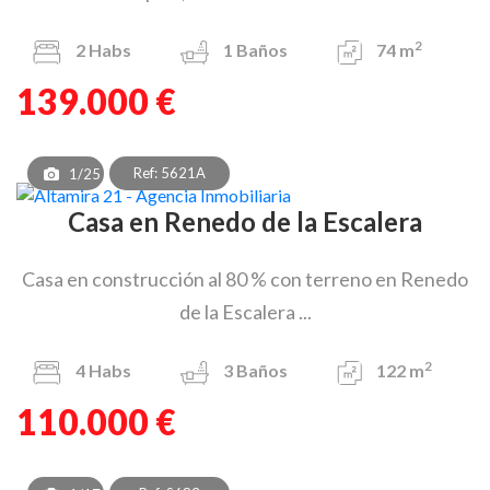
2
2
Habs
1
Baños
74 m
139.000 €
Ref: 5621A
1/25
Casa en Renedo de la Escalera
Casa en construcción al 80 % con terreno en Renedo
de la Escalera ...
2
4
Habs
3
Baños
122 m
110.000 €