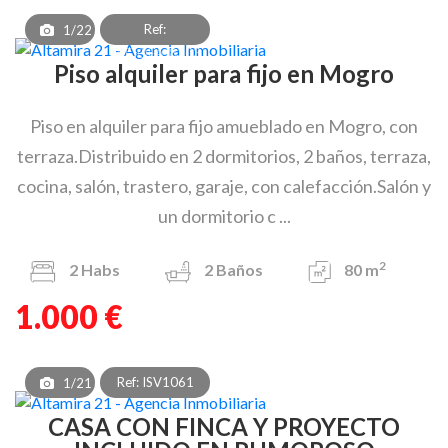
Ref:
1/22
PAF_OEA_8303
Piso alquiler para fijo en Mogro
Piso en alquiler para fijo amueblado en Mogro, con
terraza.Distribuido en 2 dormitorios, 2 baños, terraza,
cocina, salón, trastero, garaje, con calefacción.Salón y
un dormitorio c ...
2
2
Habs
2
Baños
80 m
1.000 €
Ref: ISV1061
1/21
CASA CON FINCA Y PROYECTO