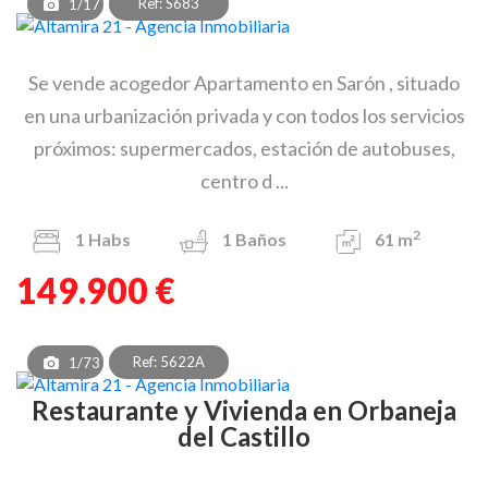
Ref: S683
1/17
Se vende acogedor Apartamento en Sarón , situado
en una urbanización privada y con todos los servicios
próximos: supermercados, estación de autobuses,
centro d ...
2
1
Habs
1
Baños
61 m
149.900 €
Ref: 5622A
1/73
Restaurante y Vivienda en Orbaneja
del Castillo