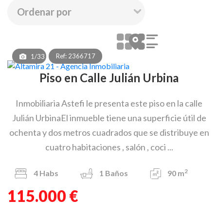
Ref: 2366717
1/33
Piso en Calle Julián Urbina
Inmobiliaria Astefi le presenta este piso en la calle
Julián UrbinaEl inmueble tiene una superficie útil de
ochenta y dos metros cuadrados que se distribuye en
cuatro habitaciones , salón , coci ...
2
4
Habs
1
Baños
90 m
115.000 €