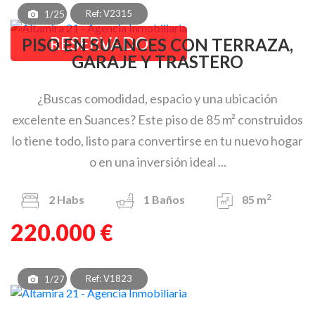
Ref: V2315
1/25
RESERVADO
PISO EN SUANCES CON TERRAZA,
GARAJE Y TRASTERO
¿Buscas comodidad, espacio y una ubicación
excelente en Suances? Este piso de 85 m² construidos
lo tiene todo, listo para convertirse en tu nuevo hogar
o en una inversión ideal ...
2
2
Habs
1
Baños
85 m
220.000 €
Ref: V1823
1/27