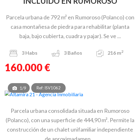
INCLUIDO EN RUMOROSO
Parcela urbana de 792 m² en Rumoroso (Polanco) con
casa montañesa de piedra para rehabilitar (planta
baja, bajo cubierta, cuadra y pajar). Se ve ...
2
3
Habs
3
Baños
216 m
160.000 €
Ref: ISV1062
1/9
Parcela urbana consolidada situada en Rumoroso
(Polanco), con una superficie de 444,90 m². Permite la
construcción de un chalet unifamiliar independiente
de aproximadamen ...