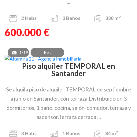
...
2
2
Habs
3
Baños
330 m
600.000 €
Ref:
1/19
PAT_OEA_8301
Piso alquiler TEMPORAL en
Santander
Se alquila piso de alquiler TEMPORAL de septiembre
a junio en Santander, con terraza.Distribuido en 3
dormitorios, 1 baño, cocina, salón-comedor, terraza y
ascensor.Terraza cerrada ...
2
3
Habs
1
Baños
84 m