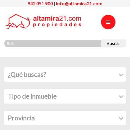
942 051 900
|
info@altamira21.com
Buscar