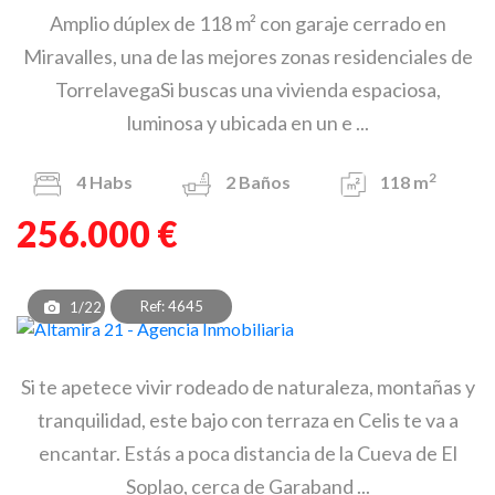
Amplio dúplex de 118 m² con garaje cerrado en
Miravalles, una de las mejores zonas residenciales de
TorrelavegaSi buscas una vivienda espaciosa,
luminosa y ubicada en un e ...
2
4
Habs
2
Baños
118 m
256.000 €
Ref: 4645
1/22
Si te apetece vivir rodeado de naturaleza, montañas y
tranquilidad, este bajo con terraza en Celis te va a
encantar. Estás a poca distancia de la Cueva de El
Soplao, cerca de Garaband ...