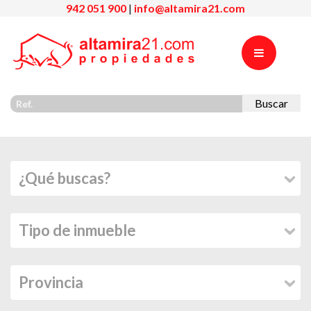
942 051 900
|
info@altamira21.com
Buscar