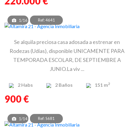
220.000 €
Ref: 4641
1/16
Se alquila preciosa casa adosada a estrenar en
Rodezas (Udías), disponible UNICAMENTE PARA
TEMPORADA ESCOLAR, DE SEPTIEMBRE A
JUNIO.La viv ...
2
2
Habs
2
Baños
151 m
900 €
Ref: S681
1/14