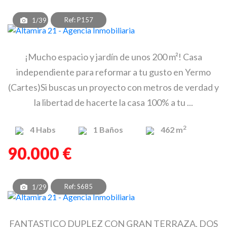
Ref: P157
1/39
¡Mucho espacio y jardín de unos 200 m²! Casa
independiente para reformar a tu gusto en Yermo
(Cartes)Si buscas un proyecto con metros de verdad y
la libertad de hacerte la casa 100% a tu ...
2
4
Habs
1
Baños
462 m
90.000 €
Ref: S685
1/29
FANTASTICO DUPLEZ CON GRAN TERRAZA, DOS