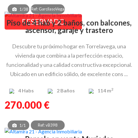
Ref: GarcilasoVega
1/38
RESERVADO
Piso de 4 hab y 2 baños, con balcones,
ascensor, garaje y trastero
Descubre tu próximo hogar en Torrelavega, una
vivienda que combina a la perfección espacio,
funcionalidad y una calidad constructiva excepcional.
Ubicado en un edificio sólido, de excelente cons ...
2
4
Habs
2
Baños
114 m
270.000 €
Ref: vB398
1/1