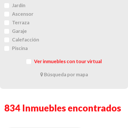
Jardín
Ascensor
Terraza
Garaje
Calefacción
Piscina
Ver inmuebles con tour virtual
Búsqueda por mapa
834 Inmuebles encontrados