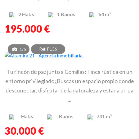
2
2
Habs
1
Baños
64 m
195.000 €
Ref: P156
1/5
Tu rincón de paz junto a Comillas: Finca rústica en un
entorno privilegiado¿Buscas un espacio propio donde
desconectar, disfrutar de la naturaleza y estar a un pa
...
2
-
Habs
-
Baños
731 m
30.000 €