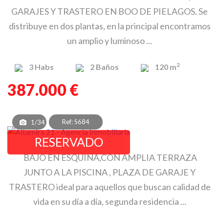
GARAJES Y TRASTERO EN BOO DE PIELAGOS. Se
distribuye en dos plantas, en la principal encontramos
un amplio y luminoso ...
2
3
Habs
2
Baños
120 m
387.000 €
Ref: S684
1/34
RESERVADO
BAJO EN ESQUINA,CON AMPLIA TERRAZA
JUNTO A LA PISCINA , PLAZA DE GARAJE Y
TRASTERO ideal para aquellos que buscan calidad de
vida en su día a día, segunda residencia ...