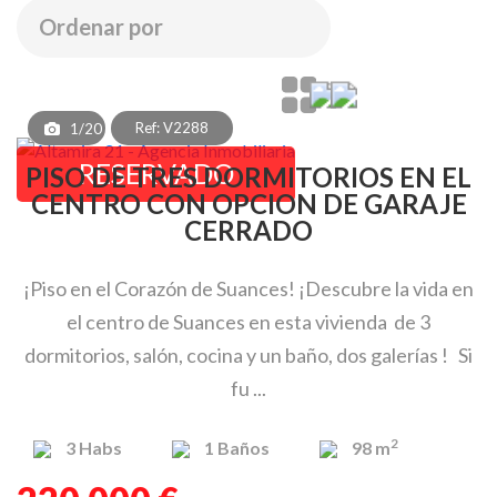
Ref: V2288
1/20
RESERVADO
PISO DE TRES DORMITORIOS EN EL
CENTRO CON OPCION DE GARAJE
CERRADO
¡Piso en el Corazón de Suances! ¡Descubre la vida en
el centro de Suances en esta vivienda de 3
dormitorios, salón, cocina y un baño, dos galerías ! Si
fu ...
2
3
Habs
1
Baños
98 m