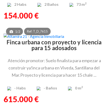
2
2
Habs
2
Baños
73 m
154.000 €
Ref: T_D_7615
1/2
Finca urbana con proyecto y licencia
para 15 adosados
Atención promotor: Suelo finalista para empezar a
construir ya!inca urbana en Viveda, Santillana del
Mar.Proyecto y licencia para hacer 15 chale ...
2
-
Habs
-
Baños
0 m
615.000 €