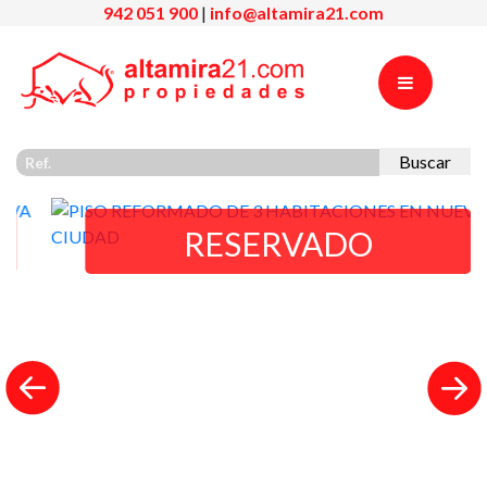
942 051 900
|
info@altamira21.com
Buscar
RESERVADO
Previous
Nex