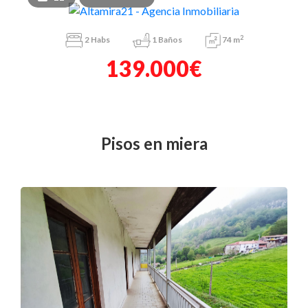
2
2
Habs
1
Baños
74 m
139.000€
pisos en miera