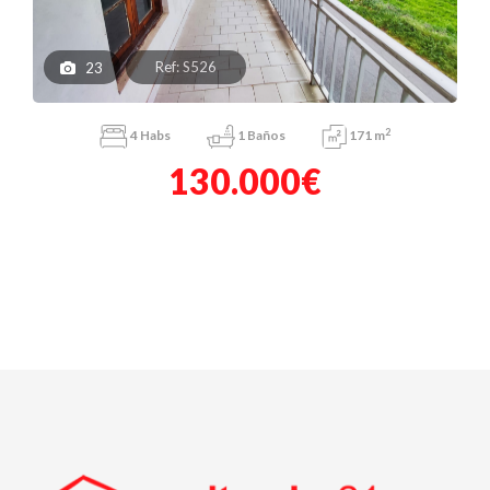
Ref: S526
23
2
4
Habs
1
Baños
171 m
130.000€