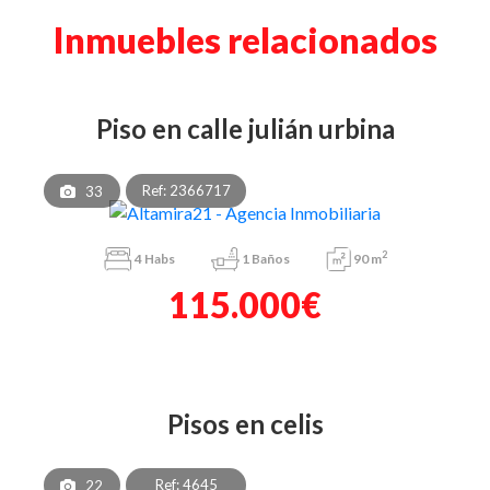
Inmuebles relacionados
piso en calle julián urbina
Ref: 2366717
33
2
4
Habs
1
Baños
90 m
115.000€
pisos en celis
Ref: 4645
22