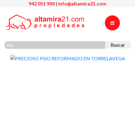
942 051 900
|
info@altamira21.com
Buscar
Previous
Nex