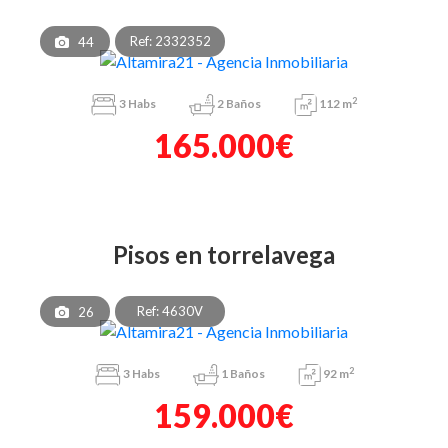
Ref: 2332352
44
2
3
Habs
2
Baños
112 m
165.000€
pisos en torrelavega
Ref: 4630V
26
2
3
Habs
1
Baños
92 m
159.000€