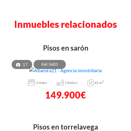
Inmuebles relacionados
pisos en sarón
Ref: S683
17
2
1
Habs
1
Baños
61 m
149.900€
pisos en torrelavega