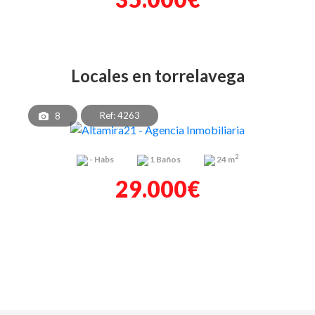
locales en torrelavega
Ref: 4263
8
2
-
Habs
1
Baños
24 m
29.000€