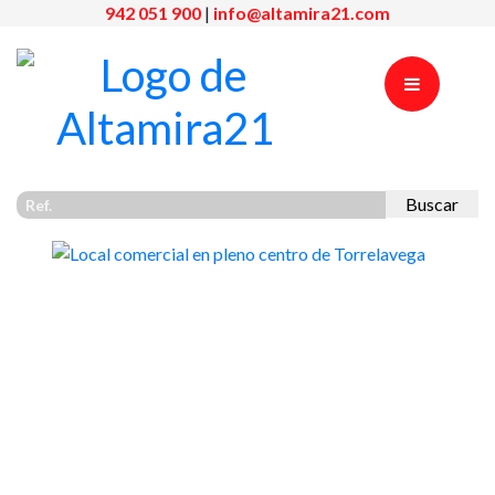
942 051 900
|
info@altamira21.com
Buscar
Previous
Nex