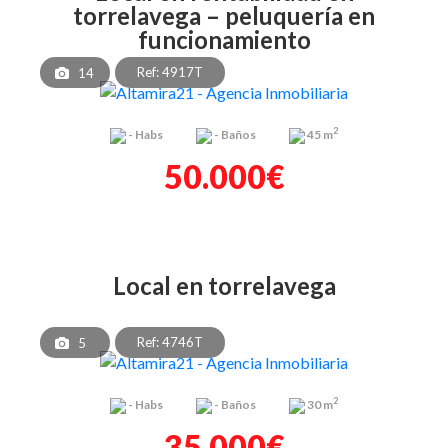
torrelavega – peluquería en
funcionamiento
Ref: 4917T
14
2
-
Habs
-
Baños
45 m
50.000€
local en torrelavega
Ref: 4746T
5
2
-
Habs
-
Baños
30 m
35.000€