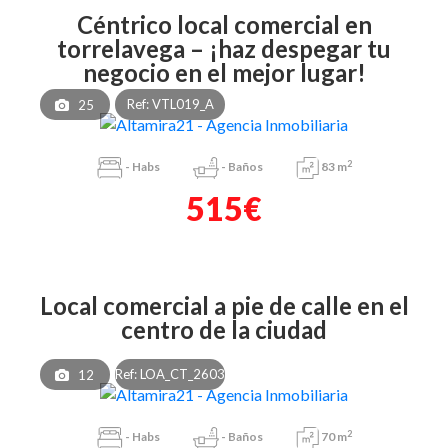
céntrico local comercial en
torrelavega – ¡haz despegar tu
negocio en el mejor lugar!
Ref: VTL019_A
25
2
-
Habs
-
Baños
83 m
515€
local comercial a pie de calle en el
centro de la ciudad
Ref: LOA_CT_2603
12
2
-
Habs
-
Baños
70 m