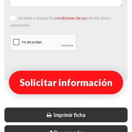
He leído y acepto las
condiciones de uso
de mis datos
personales.
Solicitar información
Imprimir ficha