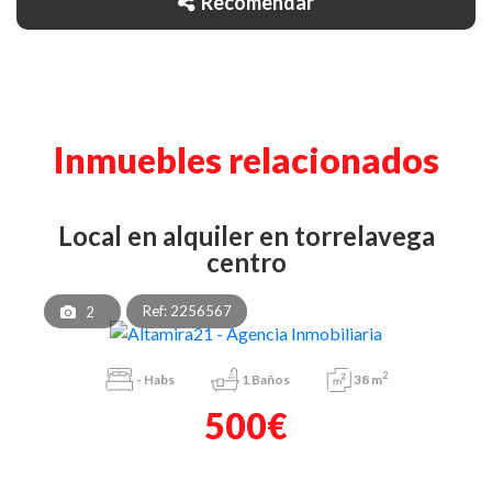
Recomendar
Inmuebles relacionados
local en alquiler en torrelavega
centro
Ref: 2256567
2
2
-
Habs
1
Baños
38 m
500€