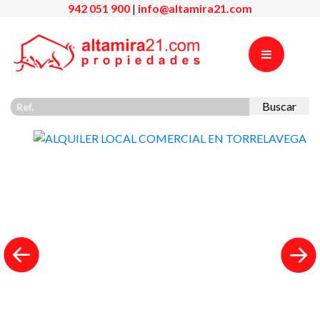
942 051 900
|
info@altamira21.com
Buscar
Previous
Nex