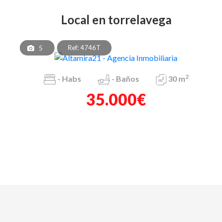
local en torrelavega
Ref: 4746T
5
2
-
Habs
-
Baños
30 m
35.000€