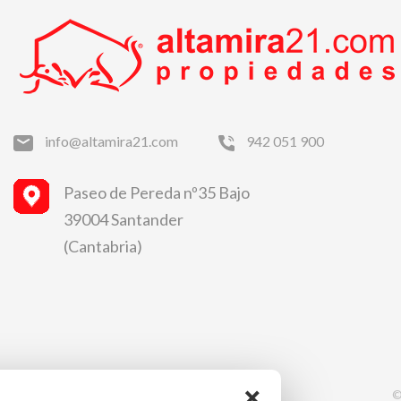
info@altamira21.com
942 051 900
Paseo de Pereda nº35 Bajo
39004 Santander
(Cantabria)
×
©