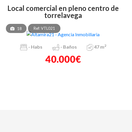
local comercial en pleno centro de
torrelavega
Ref: VTL021
18
2
-
Habs
-
Baños
47 m
40.000€