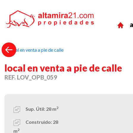
a
Previous
local en venta a pie de calle
REF. LOV_OPB_059
2
Sup. Útil:
28 m
Construido:
28
2
m