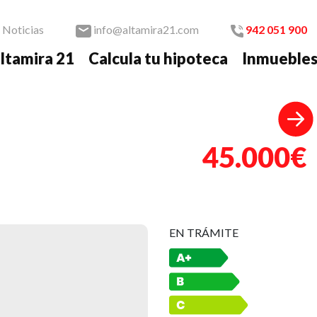
Noticias
info@altamira21.com
942 051 900
ltamira 21
Calcula tu hipoteca
Inmueble
Nex
45.000€
EN TRÁMITE