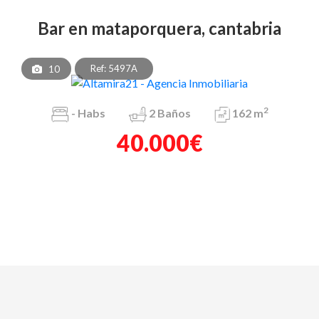
bar en mataporquera, cantabria
Ref: 5497A
10
2
-
Habs
2
Baños
162 m
40.000€