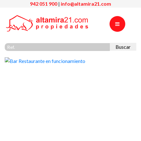
942 051 900
|
info@altamira21.com
Buscar
Previous
Nex