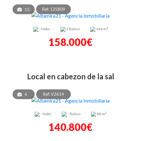
Ref: 135809
15
2
-
Habs
2
Baños
146 m
158.000€
local en cabezon de la sal
Ref: V2614
4
2
-
Habs
-
Baños
88 m
140.800€