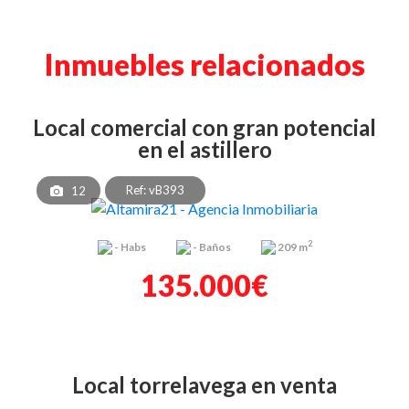
Inmuebles relacionados
local comercial con gran potencial
en el astillero
Ref: vB393
12
2
-
Habs
-
Baños
209 m
135.000€
local torrelavega en venta