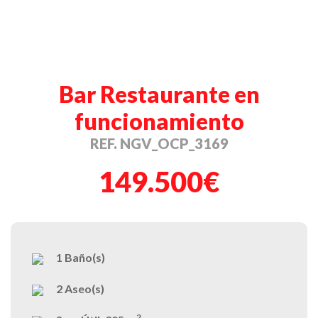
Bar Restaurante en
funcionamiento
REF. NGV_OCP_3169
149.500€
1
Baño(s)
2
Aseo(s)
2