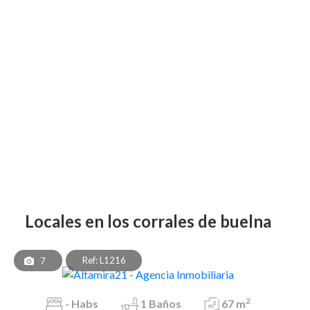
locales en los corrales de buelna
Ref: L1216
7
2
-
Habs
1
Baños
67 m