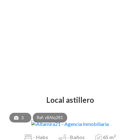
local astillero
Ref: vBAlq281
3
2
-
Habs
-
Baños
65 m