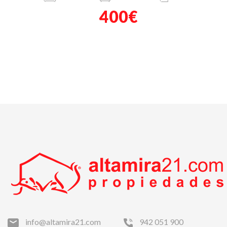
400€
info@altamira21.com
942 051 900