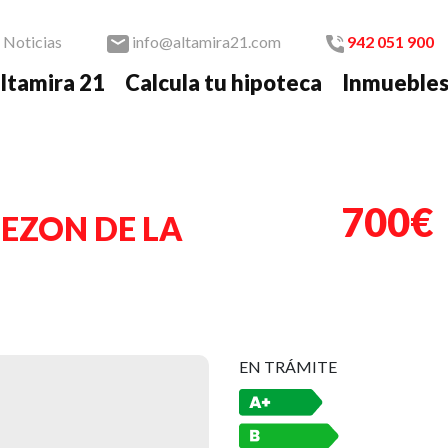
Noticias
info@altamira21.com
942 051 900
ltamira 21
Calcula tu hipoteca
Inmueble
Nex
700€
BEZON DE LA
EN TRÁMITE