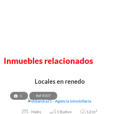
Inmuebles relacionados
locales en renedo
Ref: R307
5
2
-
Habs
1
Baños
12 m