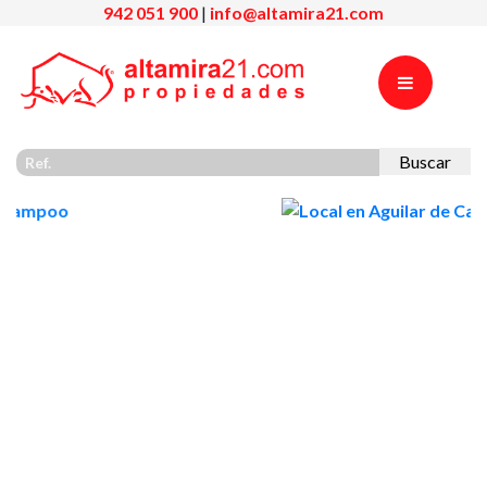
942 051 900
|
info@altamira21.com
Buscar
Previous
Nex