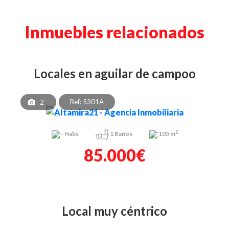
Inmuebles relacionados
locales en aguilar de campoo
Ref: 5301A
2
2
-
Habs
1
Baños
105 m
85.000€
local muy céntrico