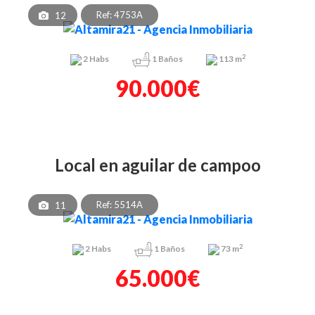
Ref: 4753A
12
2
2
Habs
1
Baños
113 m
90.000€
local en aguilar de campoo
Ref: 5514A
11
2
2
Habs
1
Baños
73 m
65.000€