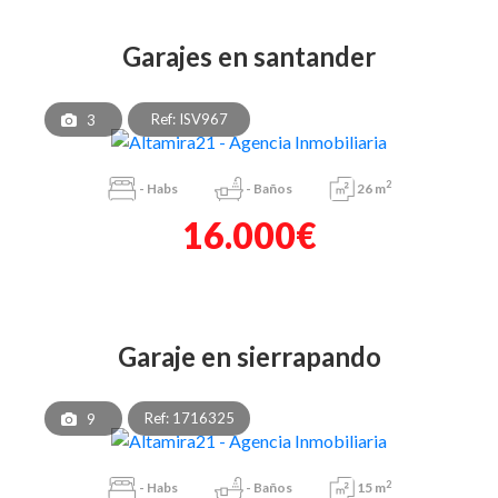
garajes en santander
Ref: ISV967
3
2
-
Habs
-
Baños
26 m
16.000€
garaje en sierrapando
Ref: 1716325
9
2
-
Habs
-
Baños
15 m