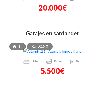
20.000€
garajes en santander
Ref: L015_0
4
2
-
Habs
-
Baños
8 m
5.500€