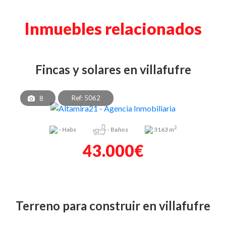
Inmuebles relacionados
fincas y solares en villafufre
Ref: 5062
8
2
-
Habs
-
Baños
3163 m
43.000€
terreno para construir en villafufre