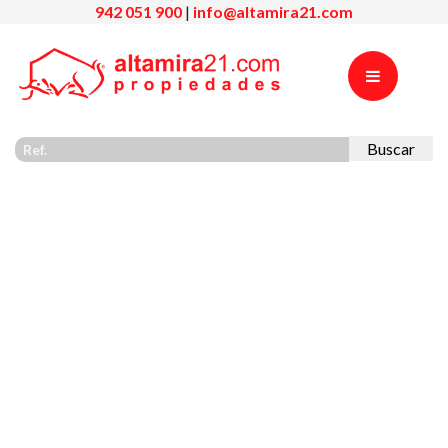
942 051 900
|
info@altamira21.com
Buscar
Previous
Nex