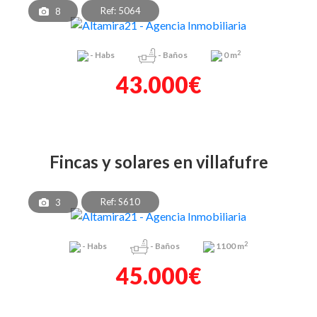
Ref: 5064
8
2
-
Habs
-
Baños
0 m
43.000€
fincas y solares en villafufre
Ref: S610
3
2
-
Habs
-
Baños
1100 m
45.000€