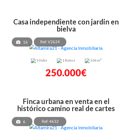
casa independiente con jardin en
bielva
Ref: V2624
16
2
3
Habs
1
Baños
106 m
250.000€
finca urbana en venta en el
histórico camino real de cartes
Ref: 4632
6