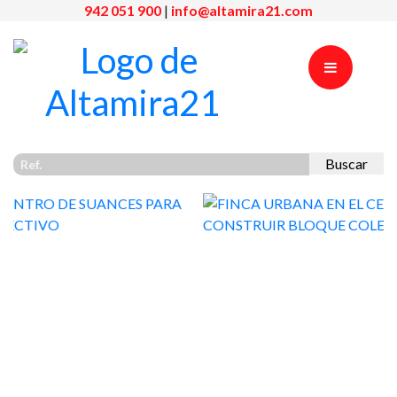
942 051 900
|
info@altamira21.com
Buscar
Previous
Nex