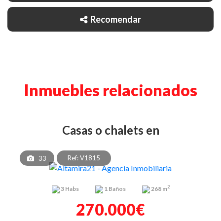
Recomendar
Inmuebles relacionados
casas o chalets en
Ref: V1815
33
2
3
Habs
1
Baños
268 m
270.000€