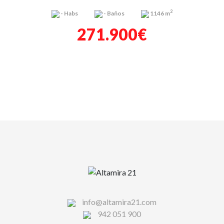
2
-
Habs
-
Baños
1146 m
271.900€
info@altamira21.com
942 051 900