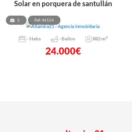
solar en porquera de santullán
Ref: 4651A
3
2
-
Habs
-
Baños
882 m
24.000€