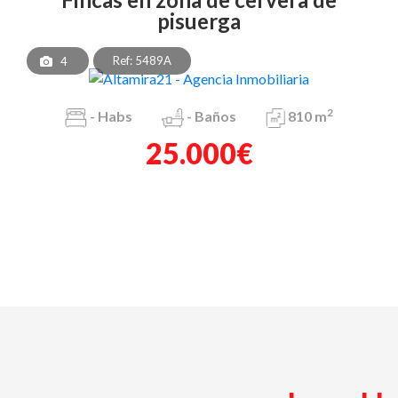
pisuerga
Ref: 5489A
4
2
-
Habs
-
Baños
810 m
25.000€