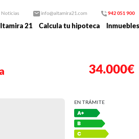
Noticias
info@altamira21.com
942 051 900
ltamira 21
Calcula tu hipoteca
Inmueble
Nex
34.000€
a
EN TRÁMITE