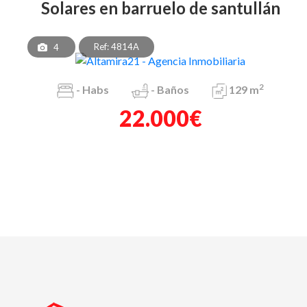
solares en barruelo de santullán
Ref: 4814A
4
2
-
Habs
-
Baños
129 m
22.000€