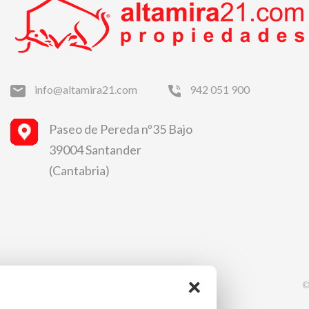
info@altamira21.com
942 051 900
Paseo de Pereda nº35 Bajo
39004 Santander
(Cantabria)
×
©