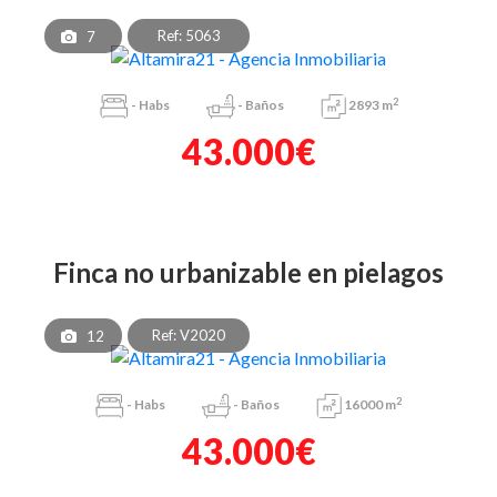
Ref: 5063
7
2
-
Habs
-
Baños
2893 m
43.000€
finca no urbanizable en pielagos
Ref: V2020
12
2
-
Habs
-
Baños
16000 m
43.000€