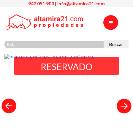
942 051 900
|
info@altamira21.com
Buscar
RESERVADO
Previous
Nex