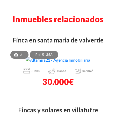
Inmuebles relacionados
finca en santa maria de valverde
Ref: 5135A
3
2
-
Habs
-
Baños
7870 m
30.000€
fincas y solares en villafufre