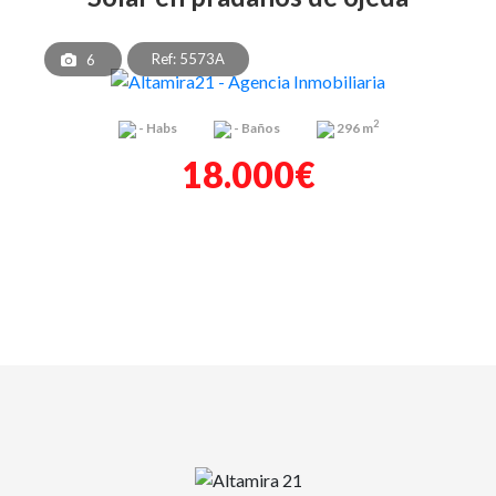
Ref: 5573A
6
2
-
Habs
-
Baños
296 m
18.000€