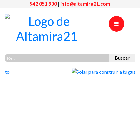
942 051 900
|
info@altamira21.com
Buscar
Previous
Nex