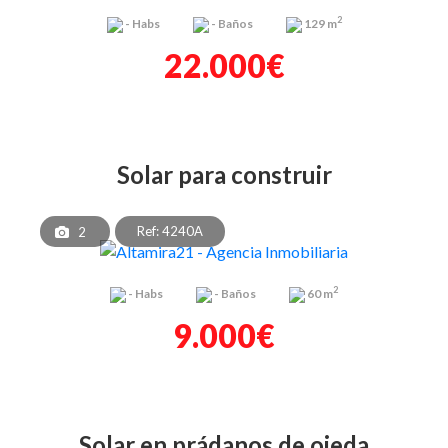
2
-
Habs
-
Baños
129 m
22.000€
solar para construir
Ref: 4240A
2
2
-
Habs
-
Baños
60 m
9.000€
solar en prádanos de ojeda