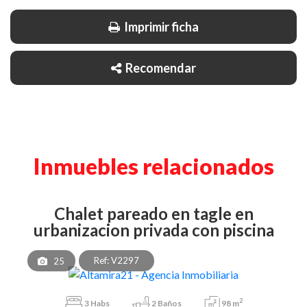
Imprimir ficha
Recomendar
Inmuebles relacionados
chalet pareado en tagle en
urbanizacion privada con piscina
Ref: V2297
25
2
3
Habs
2
Baños
98 m