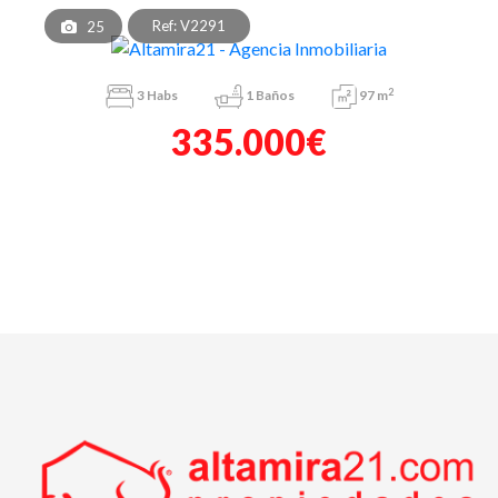
Ref: V2291
25
2
3
Habs
1
Baños
97 m
335.000€