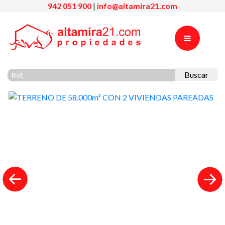
942 051 900
|
info@altamira21.com
Buscar
Previous
Nex