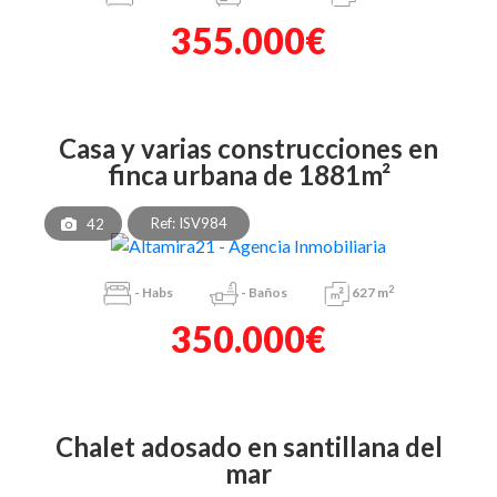
355.000€
casa y varias construcciones en
finca urbana de 1881m²
Ref: ISV984
42
2
-
Habs
-
Baños
627 m
350.000€
chalet adosado en santillana del
mar