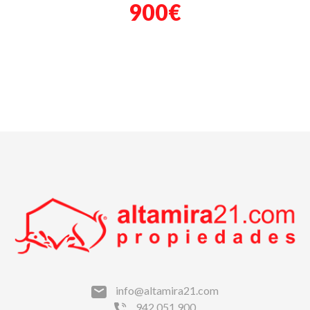
900€
info@altamira21.com
942 051 900