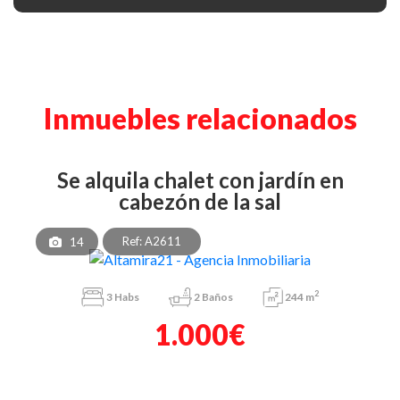
Inmuebles relacionados
se alquila chalet con jardín en
cabezón de la sal
Ref: A2611
14
2
3
Habs
2
Baños
244 m
1.000€