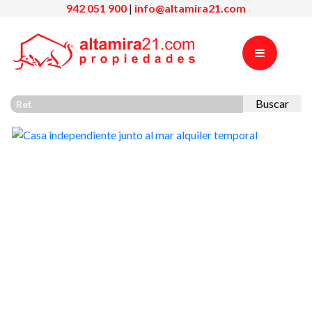
942 051 900
|
info@altamira21.com
Buscar
Previous
Nex