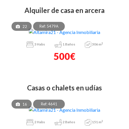
alquiler de casa en arcera
Ref: 5479A
22
2
3
Habs
1
Baños
306 m
500€
casas o chalets en udías
Ref: 4641
16
2
2
Habs
2
Baños
151 m