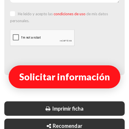
He leído y acepto las
condiciones de uso
de mis datos
personales.
Solicitar información
Imprimir ficha
Recomendar