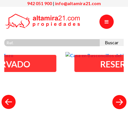
942 051 900
|
info@altamira21.com
Buscar
RESERVADO
Previous
Nex