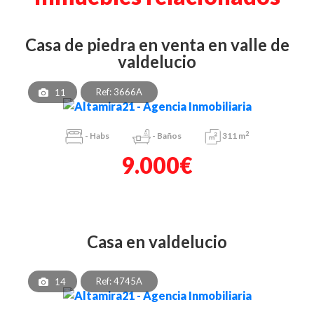
casa de piedra en venta en valle de
valdelucio
Ref: 3666A
11
2
-
Habs
-
Baños
311 m
9.000€
casa en valdelucio
Ref: 4745A
14