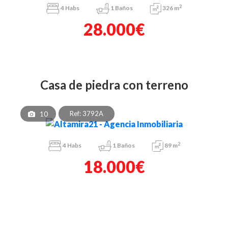
2
4
Habs
1
Baños
326 m
28.000€
casa de piedra con terreno
Ref: 3792A
10
2
4
Habs
1
Baños
89 m
18.000€