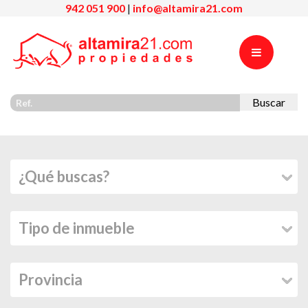
942 051 900
|
info@altamira21.com
Buscar