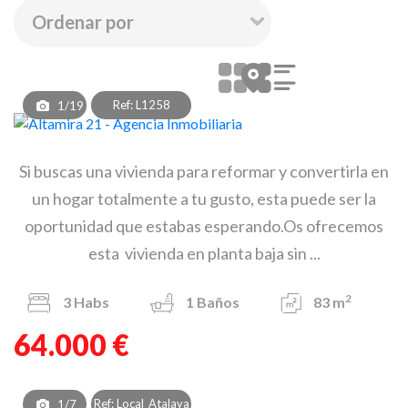
Ref: L1258
1/19
Si buscas una vivienda para reformar y convertirla en
un hogar totalmente a tu gusto, esta puede ser la
oportunidad que estabas esperando.Os ofrecemos
esta vivienda en planta baja sin ...
2
3
Habs
1
Baños
83 m
64.000 €
Ref: Local_Atalaya
1/7