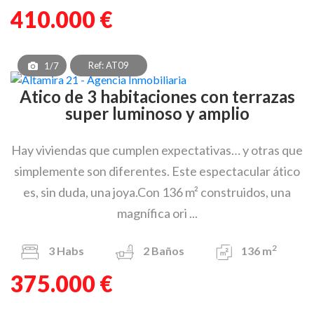
410.000 €
Ref: AT09
1/7
Atico de 3 habitaciones con terrazas
super luminoso y amplio
Hay viviendas que cumplen expectativas… y otras que
simplemente son diferentes. Este espectacular ático
es, sin duda, una joya.Con 136 m² construidos, una
magnífica ori ...
2
3
Habs
2
Baños
136 m
375.000 €