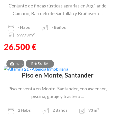
Conjunto de fincas rústicas agrarias en Aguilar de
Campoo, Barruelo de Santullán y Brañosera ...
-
Habs
-
Baños
2
59773 m
26.500 €
Ref: 5618A
1/39
Piso en Monte, Santander
Piso en venta en Monte, Santander, con ascensor,
piscina, garaje y trastero ...
2
2
Habs
2
Baños
93 m