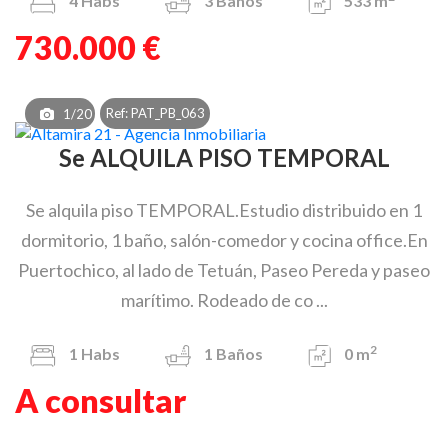
4
Habs
3
Baños
533 m
730.000 €
Ref: PAT_PB_063
1/20
Se ALQUILA PISO TEMPORAL
Se alquila piso TEMPORAL.Estudio distribuido en 1
dormitorio, 1 baño, salón-comedor y cocina office.En
Puertochico, al lado de Tetuán, Paseo Pereda y paseo
marítimo. Rodeado de co ...
2
1
Habs
1
Baños
0 m
A consultar