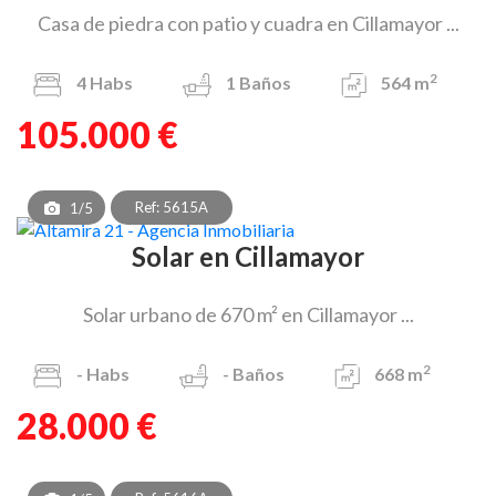
Casa de piedra con patio y cuadra en Cillamayor ...
2
4
Habs
1
Baños
564 m
105.000 €
Ref: 5615A
1/5
Solar en Cillamayor
Solar urbano de 670 m² en Cillamayor ...
2
-
Habs
-
Baños
668 m
28.000 €