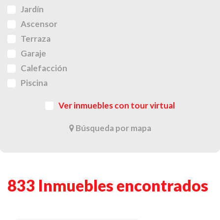
Jardín
Ascensor
Terraza
Garaje
Calefacción
Piscina
Ver inmuebles con tour virtual
Búsqueda por mapa
833 Inmuebles encontrados