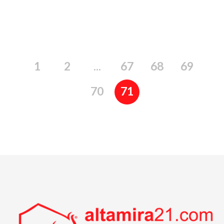
1
2
...
67
68
69
70
71