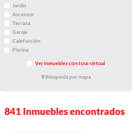
Jardín
Ascensor
Terraza
Garaje
Calefacción
Piscina
Ver inmuebles con tour virtual
Búsqueda por mapa
841 Inmuebles encontrados