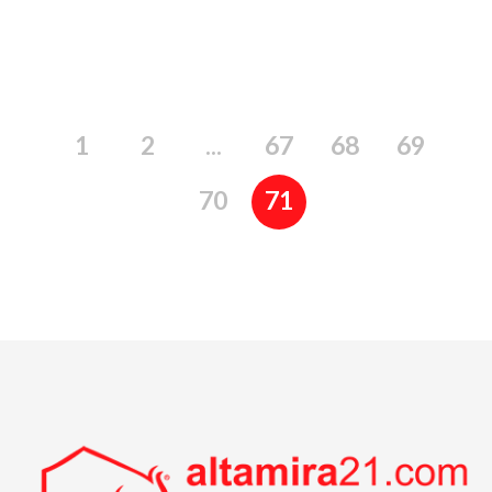
1
2
...
67
68
69
70
71