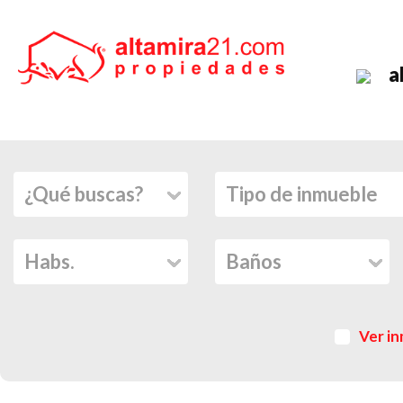
a
Ver in