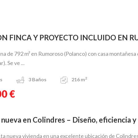
CON FINCA Y PROYECTO INCLUIDO EN
na de 792 m² en Rumoroso (Polanco) con casa montañesa de p
). Se ve ...
2
s
3
Baños
216 m
00 €
a nueva en Colindres – Diseño, eficiencia y
a nueva vivienda en una excelente ubicación de Colindres