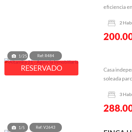
eficiencia en
2
Hab
200.0
Ref: R484
1/25
RESERVADO
Casa indepen
soleada parc
3
Hab
288.0
Ref: V2643
1/5