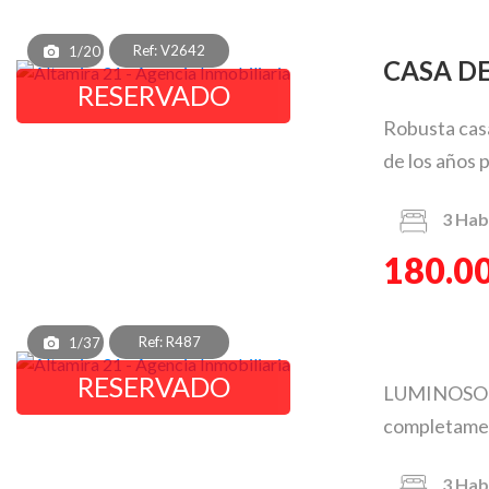
Ref: V2642
1/20
CASA D
RESERVADO
Robusta casa
de los años p
3
Hab
180.0
Ref: R487
1/37
RESERVADO
LUMINOSO C
completamente
3
Hab