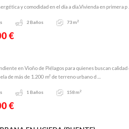
ergética y comodidad en el día a día.Vivienda en primera p .
2
s
2
Baños
73 m
00 €
diente en Vioño de Piélagos para quienes buscan calidad de
ela de más de 1.200 m² de terreno urbano d ...
2
s
1
Baños
158 m
00 €