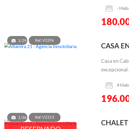
-
Hab
180.0
Ref: V2296
1/29
CASA 
Casa en Cabu
excepcional ,
4
Hab
196.0
Ref: V2313
1/36
CHALE
RESERVADO