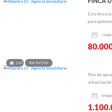
FINCA 
Esta finca e
para quienes
-
Hab
80.000
Ref: ISV1056
1/47
Piso de apro
urbanización 
4
Hab
1.100.