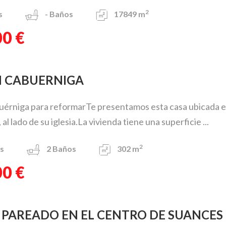
2
s
-
Baños
17849 m
00 €
EN CABUERNIGA
érniga para reformarTe presentamos esta casa ubicada en
 al lado de su iglesia.La vivienda tiene una superficie ...
2
s
2
Baños
302 m
00 €
T PAREADO EN EL CENTRO DE SUANCES