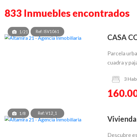
833 Inmuebles encontrados
Ref: ISV1061
1/21
CASA 
Parcela urba
cuadra y pajar
3
Hab
160.0
Ref: V12_1
1/8
Viviend
Descubre est