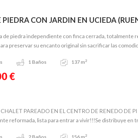
E PIEDRA CON JARDIN EN UCIEDA (RUE
 de piedra independiente con finca cerrada, totalmente 
ara preservar su encanto original sin sacrificar las comodida
2
s
1
Baños
137 m
00 €
HALET PAREADO EN EL CENTRO DE RENEDO DE PIÉLAGOS.
 reformada, lista para entrar a vivir!!!Se distribuye en tre
2
s
2
Baños
156 m