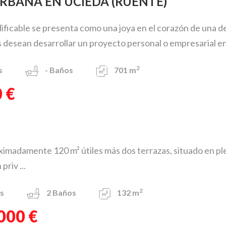
URBANA EN UCIEDA (RUENTE)
dificable se presenta como una joya en el corazón de una de
 desean desarrollar un proyecto personal o empresarial en 
2
s
-
Baños
701 m
 €
ximadamente 120 m² útiles más dos terrazas, situado en ple
priv ...
2
s
2
Baños
132 m
000 €