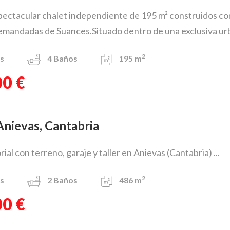
ectacular chalet independiente de 195 m² construidos con
mandadas de Suances.Situado dentro de una exclusiva urb 
2
s
4
Baños
195 m
00 €
 Anievas, Cantabria
al con terreno, garaje y taller en Anievas (Cantabria) ...
2
s
2
Baños
486 m
00 €