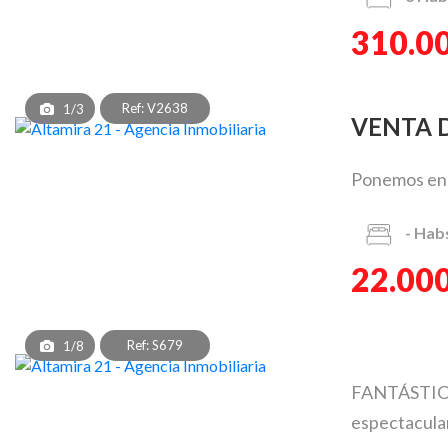
310.0
Ref: V2638
1/3
VENTA
Ponemos en v
-
Hab
22.000
Ref: S679
1/8
FANTÁSTICO
espectacular