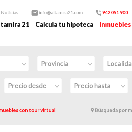
Noticias
info@altamira21.com
942 051 900
ltamira 21
Calcula tu hipoteca
Inmuebles
muebles con tour virtual
Búsqueda por m