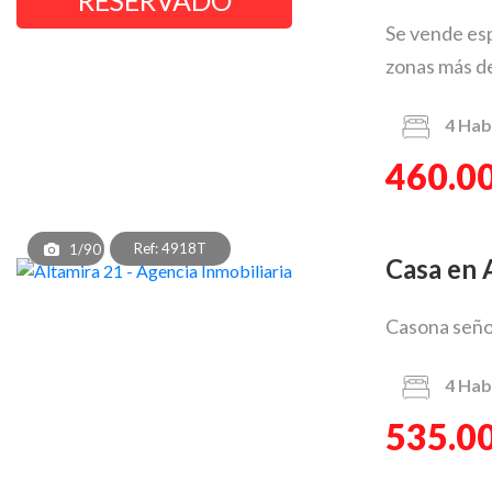
Se vende esp
zonas más de
4
Hab
460.0
Ref: 4918T
1/90
Casa en
Casona señori
4
Hab
535.0