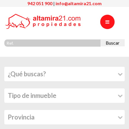
942 051 900
|
info@altamira21.com
Buscar