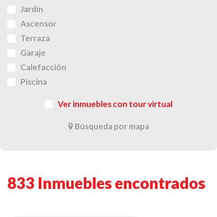
Jardín
Ascensor
Terraza
Garaje
Calefacción
Piscina
Ver inmuebles con tour virtual
Búsqueda por mapa
833 Inmuebles encontrados