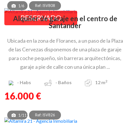
Ref: ISV808
1/6
RESERVADO
Alquiler de garaje en el centro de
Santander
Ubicada en la zona de Floranes, a un paso de la Plaza
de las Cervezas disponemos de una plaza de garaje
para coche pequeño, sin barreras arquitectónicas,
garaje a pie de calle con una única plan ...
2
-
Habs
-
Baños
12 m
16.000 €
Ref: ISV826
1/111