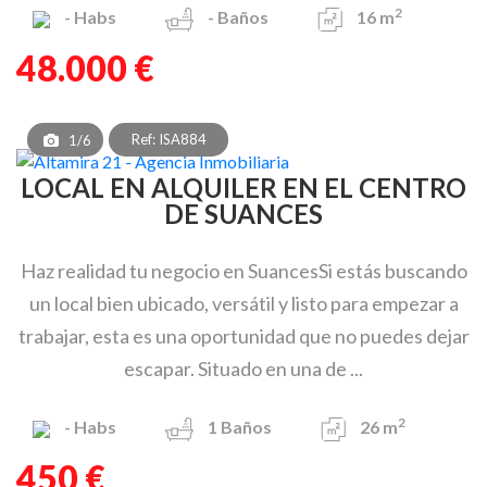
2
-
Habs
-
Baños
16 m
48.000 €
Ref: ISA884
1/6
LOCAL EN ALQUILER EN EL CENTRO
DE SUANCES
Haz realidad tu negocio en SuancesSi estás buscando
un local bien ubicado, versátil y listo para empezar a
trabajar, esta es una oportunidad que no puedes dejar
escapar. Situado en una de ...
2
-
Habs
1
Baños
26 m
450 €