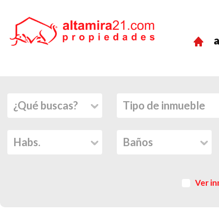
a
Ver in