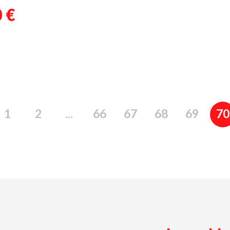
 €
1
2
...
66
67
68
69
70