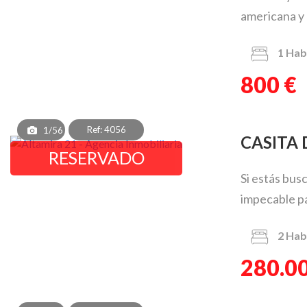
americana y 
1
Hab
800 €
Ref: 4056
1/56
CASIT
RESERVADO
Si estás bus
impecable par
2
Hab
280.0