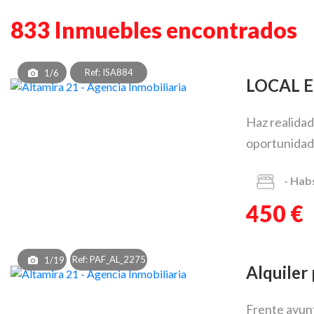
833 Inmuebles encontrados
Ref: ISA884
1/6
LOCAL 
Haz realidad
oportunidad 
-
Hab
450 €
Ref: PAF_AL_2275
1/19
Alquile
Frente ayunt