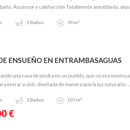
baño. Ascensor y calefacción Totalmente amueblado, alquil
2
s
1
Baños
70 m
A DE ENSUEÑO EN ENTRAMBASAGUAS
cando una casa de piedra en un pueblo, que no sea inmensa
a entrar a vivir, diseñada de manera que la luz natural in ...
2
s
2
Baños
107 m
00 €