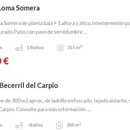
 Loma Somera
 Somera de planta baja + 1 altura y ático.Interiormente p
urado.Patio con paso de servidumbre ...
2
s
1
Baños
315 m
 €
 Becerril del Carpio
e de 300 m2 aprox., de ladrillo enfoscado, tejado aislante
 Carpio. Consulte para más información. ...
2
s
-
Baños
300 m