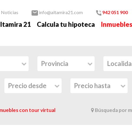
Noticias
info@altamira21.com
942 051 900
ltamira 21
Calcula tu hipoteca
Inmueble
muebles con tour virtual
Búsqueda por m