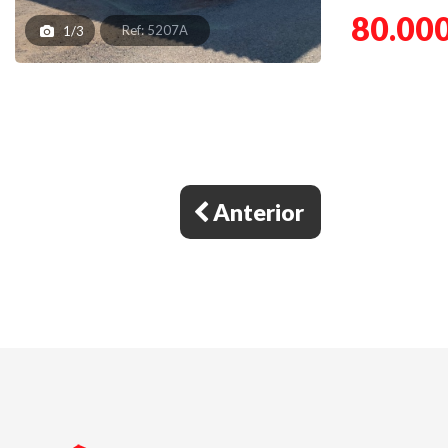
80.000
Ref: 5207A
1/3
Anterior