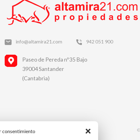
info@altamira21.com
942 051 900
Paseo de Pereda nº35 Bajo
39004 Santander
(Cantabria)
×
©
r consentimiento