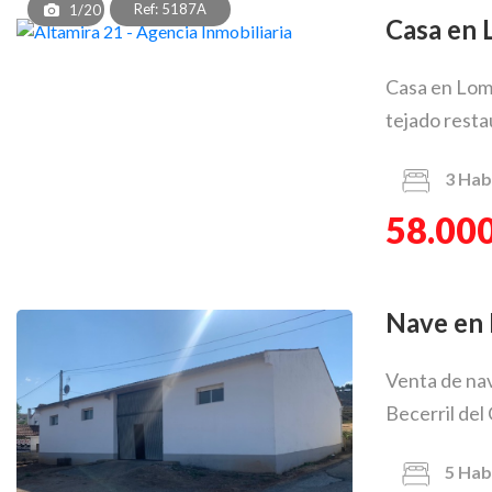
Ref: 5187A
1/20
Casa en
Casa en Loma
tejado resta
3
Hab
58.000
Nave en
Venta de nav
Becerril del
5
Hab