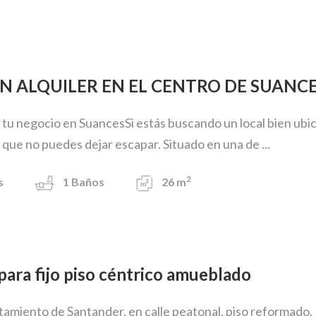
EN ALQUILER EN EL CENTRO DE SUANC
 tu negocio en SuancesSi estás buscando un local bien ubicad
que no puedes dejar escapar. Situado en una de ...
2
s
1
Baños
26 m
r para fijo piso céntrico amueblado
amiento de Santander, en calle peatonal, piso reformado. 