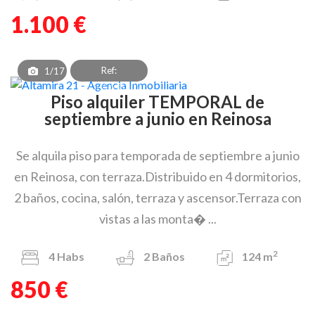
1.100 €
Ref:
1/17
PAF_OEA_8302
Piso alquiler TEMPORAL de
septiembre a junio en Reinosa
Se alquila piso para temporada de septiembre a junio
en Reinosa, con terraza.Distribuido en 4 dormitorios,
2 baños, cocina, salón, terraza y ascensor.Terraza con
vistas a las monta� ...
2
4
Habs
2
Baños
124 m
850 €