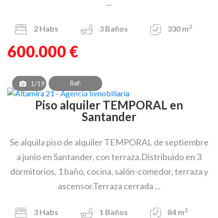
...
2
2
Habs
3
Baños
330 m
600.000 €
Ref:
1/19
PAT_OEA_8301
Piso alquiler TEMPORAL en
Santander
Se alquila piso de alquiler TEMPORAL de septiembre
a junio en Santander, con terraza.Distribuido en 3
dormitorios, 1 baño, cocina, salón-comedor, terraza y
ascensor.Terraza cerrada ...
2
3
Habs
1
Baños
84 m