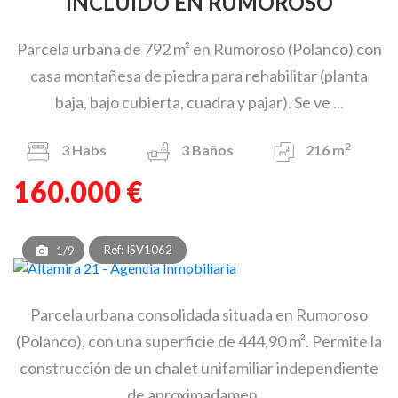
INCLUIDO EN RUMOROSO
Parcela urbana de 792 m² en Rumoroso (Polanco) con
casa montañesa de piedra para rehabilitar (planta
baja, bajo cubierta, cuadra y pajar). Se ve ...
2
3
Habs
3
Baños
216 m
160.000 €
Ref: ISV1062
1/9
Parcela urbana consolidada situada en Rumoroso
(Polanco), con una superficie de 444,90 m². Permite la
construcción de un chalet unifamiliar independiente
de aproximadamen ...