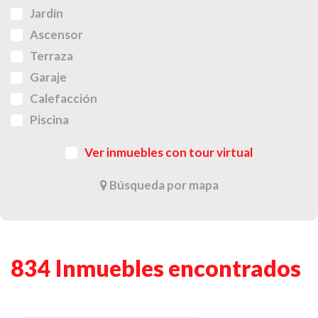
Jardín
Ascensor
Terraza
Garaje
Calefacción
Piscina
Ver inmuebles con tour virtual
Búsqueda por mapa
834 Inmuebles encontrados