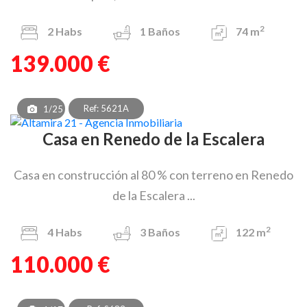
2
2
Habs
1
Baños
74 m
139.000 €
Ref: 5621A
1/25
Casa en Renedo de la Escalera
Casa en construcción al 80 % con terreno en Renedo
de la Escalera ...
2
4
Habs
3
Baños
122 m
110.000 €