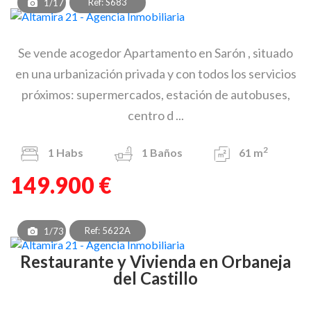
Ref: S683
1/17
Se vende acogedor Apartamento en Sarón , situado
en una urbanización privada y con todos los servicios
próximos: supermercados, estación de autobuses,
centro d ...
2
1
Habs
1
Baños
61 m
149.900 €
Ref: 5622A
1/73
Restaurante y Vivienda en Orbaneja
del Castillo