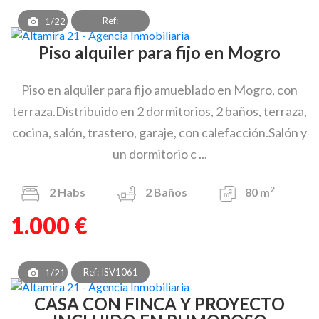
Ref:
1/22
PAF_OEA_8303
Piso alquiler para fijo en Mogro
Piso en alquiler para fijo amueblado en Mogro, con
terraza.Distribuido en 2 dormitorios, 2 baños, terraza,
cocina, salón, trastero, garaje, con calefacción.Salón y
un dormitorio c ...
2
2
Habs
2
Baños
80 m
1.000 €
Ref: ISV1061
1/21
CASA CON FINCA Y PROYECTO