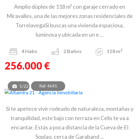
Amplio dúplex de 118 m² con garaje cerrado en
Miravalles, una de las mejores zonas residenciales de
TorrelavegaSi buscas una vivienda espaciosa,
luminosa y ubicada en un e ...
2
4
Habs
2
Baños
118 m
256.000 €
Ref: 4645
1/22
Si te apetece vivir rodeado de naturaleza, montañas y
tranquilidad, este bajo con terraza en Celis te va a
encantar. Estás a poca distancia de la Cueva de El
Soplao, cerca de Garaband ...