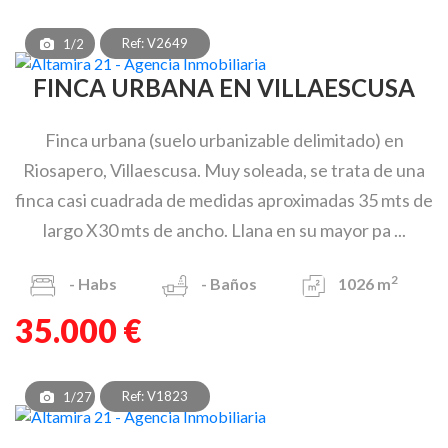
Ref: V2649
1/2
FINCA URBANA EN VILLAESCUSA
Finca urbana (suelo urbanizable delimitado) en
Riosapero, Villaescusa. Muy soleada, se trata de una
finca casi cuadrada de medidas aproximadas 35 mts de
largo X30 mts de ancho. Llana en su mayor pa ...
2
-
Habs
-
Baños
1026 m
35.000 €
Ref: V1823
1/27