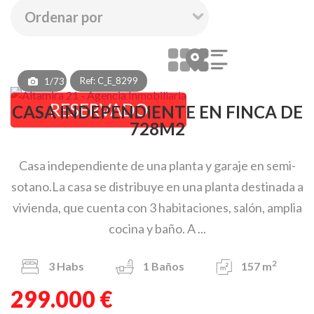
Ref: C_E_8299
1/73
RESERVADO
CASA INDEPENDIENTE EN FINCA DE
728M2
Casa independiente de una planta y garaje en semi-
sotano.La casa se distribuye en una planta destinada a
vivienda, que cuenta con 3 habitaciones, salón, amplia
cocina y baño. A ...
2
3
Habs
1
Baños
157 m
299.000 €