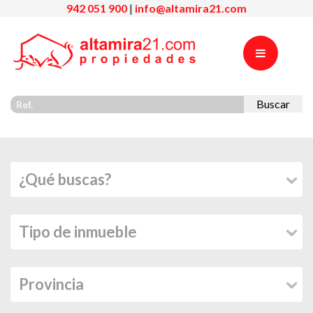
942 051 900
|
info@altamira21.com
Buscar