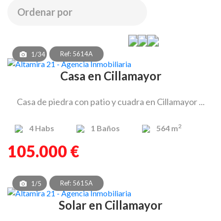
Ref: 5614A
1/34
Casa en Cillamayor
Casa de piedra con patio y cuadra en Cillamayor ...
2
4
Habs
1
Baños
564 m
105.000 €
Ref: 5615A
1/5
Solar en Cillamayor