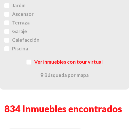
Jardín
Ascensor
Terraza
Garaje
Calefacción
Piscina
Ver inmuebles con tour virtual
Búsqueda por mapa
834 Inmuebles encontrados