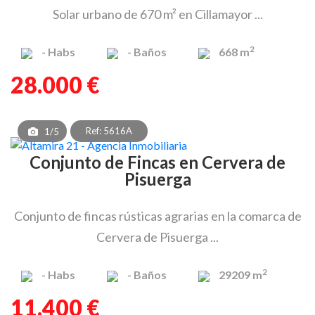
Solar urbano de 670 m² en Cillamayor ...
2
-
Habs
-
Baños
668 m
28.000 €
Ref: 5616A
1/5
Conjunto de Fincas en Cervera de
Pisuerga
Conjunto de fincas rústicas agrarias en la comarca de
Cervera de Pisuerga ...
2
-
Habs
-
Baños
29209 m
11.400 €