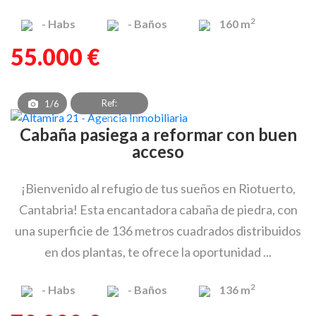
2
-
Habs
-
Baños
160 m
55.000 €
Ref:
1/6
CBV_OCP_3178_1
Cabaña pasiega a reformar con buen
acceso
¡Bienvenido al refugio de tus sueños en Riotuerto,
Cantabria! Esta encantadora cabaña de piedra, con
una superficie de 136 metros cuadrados distribuidos
en dos plantas, te ofrece la oportunidad ...
2
-
Habs
-
Baños
136 m