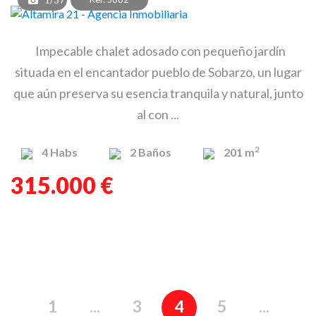
1/37
Impecable chalet adosado con pequeño jardín
situada en el encantador pueblo de Sobarzo, un lugar
que aún preserva su esencia tranquila y natural, junto
al con ...
2
4
Habs
2
Baños
201 m
315.000 €
1
...
3
4
5
...