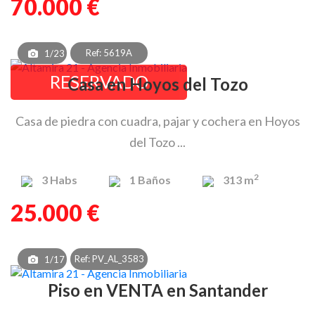
70.000 €
Ref: 5619A
1/23
RESERVADO
Casa en Hoyos del Tozo
Casa de piedra con cuadra, pajar y cochera en Hoyos
del Tozo ...
2
3
Habs
1
Baños
313 m
25.000 €
Ref: PV_AL_3583
1/17
Piso en VENTA en Santander