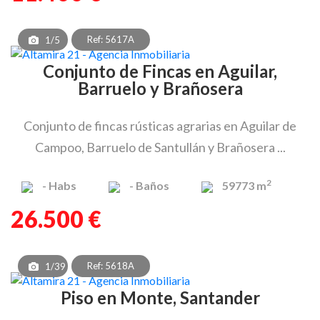
Ref: 5617A
1/5
Conjunto de Fincas en Aguilar,
Barruelo y Brañosera
Conjunto de fincas rústicas agrarias en Aguilar de
Campoo, Barruelo de Santullán y Brañosera ...
2
-
Habs
-
Baños
59773 m
26.500 €
Ref: 5618A
1/39
Piso en Monte, Santander