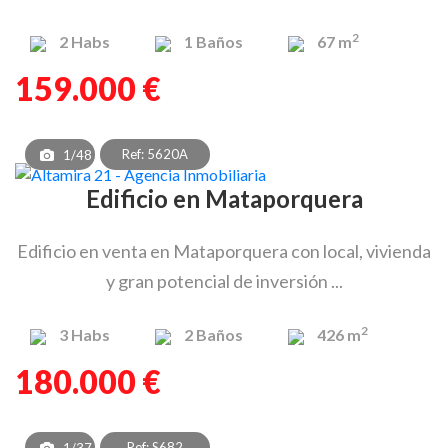
2
2
Habs
1
Baños
67 m
159.000 €
Ref: 5620A
1/48
Edificio en Mataporquera
Edificio en venta en Mataporquera con local, vivienda
y gran potencial de inversión ...
2
3
Habs
2
Baños
426 m
180.000 €
Ref: S682