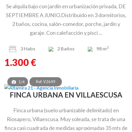
Se alquila bajo con jardín en urbanización privada, DE
SEPTIEMBRE A JUNIO.Distribuido en 3 dormitorios,
2 baños, cocina, salón-comedor, porche, jardín y
garaje. Con calefacción y pisci ...
2
3
Habs
2
Baños
98 m
1.300 €
Ref: V2649
1/4
FINCA URBANA EN VILLAESCUSA
Finca urbana (suelo urbanizable delimitado) en
Riosapero, Villaescusa. Muy soleada, se trata de una
finca casi cuadrada de medidas aproximadas 35 mts de