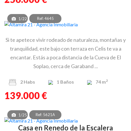
Ref: 4645
1/22
Si te apetece vivir rodeado de naturaleza, montañas y
tranquilidad, este bajo con terraza en Celis te va a
encantar. Estás a poca distancia de la Cueva de El
Soplao, cerca de Garaband ...
2
2
Habs
1
Baños
74 m
139.000 €
Ref: 5621A
1/25
Casa en Renedo de la Escalera