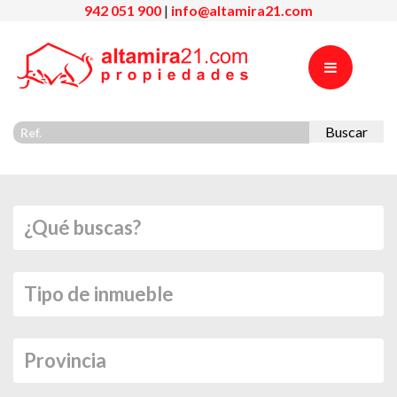
942 051 900
|
info@altamira21.com
Buscar