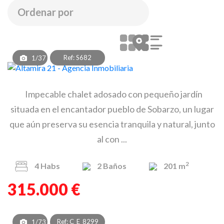
Ref: S682
1/37
Impecable chalet adosado con pequeño jardín
situada en el encantador pueblo de Sobarzo, un lugar
que aún preserva su esencia tranquila y natural, junto
al con ...
2
4
Habs
2
Baños
201 m
315.000 €
Ref: C_E_8299
1/73