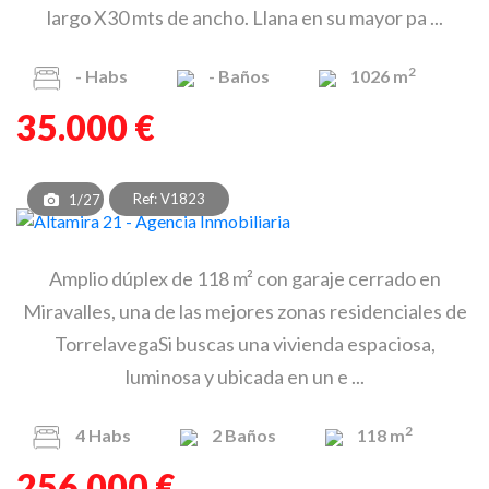
largo X30 mts de ancho. Llana en su mayor pa ...
2
-
Habs
-
Baños
1026 m
35.000 €
Ref: V1823
1/27
Amplio dúplex de 118 m² con garaje cerrado en
Miravalles, una de las mejores zonas residenciales de
TorrelavegaSi buscas una vivienda espaciosa,
luminosa y ubicada en un e ...
2
4
Habs
2
Baños
118 m
256.000 €