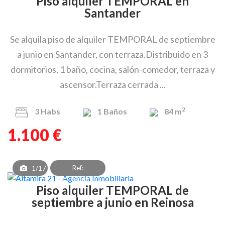
Piso alquiler TEMPORAL en
Santander
Se alquila piso de alquiler TEMPORAL de septiembre
a junio en Santander, con terraza.Distribuido en 3
dormitorios, 1 baño, cocina, salón-comedor, terraza y
ascensor.Terraza cerrada ...
2
3
Habs
1
Baños
84 m
1.100 €
Ref:
1/17
PAF_OEA_8302
Piso alquiler TEMPORAL de
septiembre a junio en Reinosa