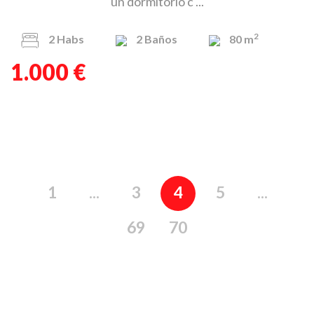
un dormitorio c ...
2
2
Habs
2
Baños
80 m
1.000 €
1
...
3
4
5
...
69
70