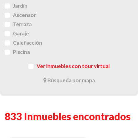
Jardín
Ascensor
Terraza
Garaje
Calefacción
Piscina
Ver inmuebles con tour virtual
Búsqueda por mapa
833 Inmuebles encontrados