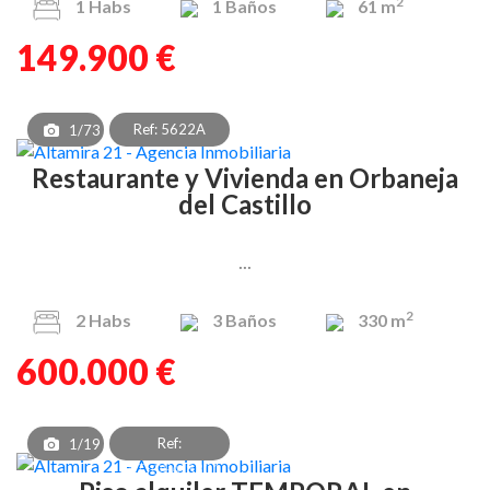
2
1
Habs
1
Baños
61 m
149.900 €
Ref: 5622A
1/73
Restaurante y Vivienda en Orbaneja
del Castillo
...
2
2
Habs
3
Baños
330 m
600.000 €
Ref:
1/19
PAT_OEA_8301