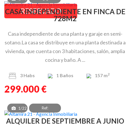
RESERVADO
CASA INDEPENDIENTE EN FINCA DE
728M2
Casa independiente de una planta y garaje en semi-
sotano.La casa se distribuye en una planta destinada a
vivienda, que cuenta con 3 habitaciones, salón, amplia
cocina y baño. A ...
2
3
Habs
1
Baños
157 m
299.000 €
Ref:
1/22
PAT_PB_062_1
ALQUILER DE SEPTIEMBRE A JUNIO