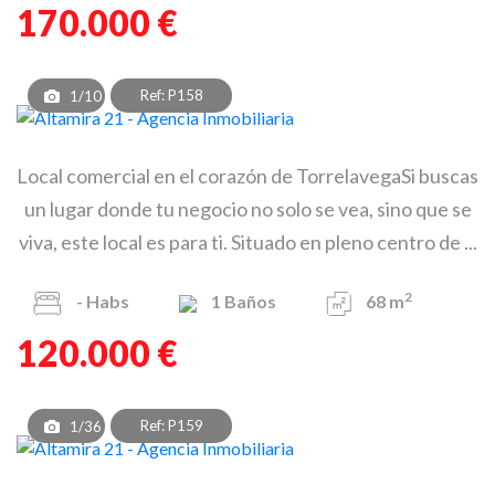
170.000 €
Ref: P158
1/10
Local comercial en el corazón de TorrelavegaSi buscas
un lugar donde tu negocio no solo se vea, sino que se
viva, este local es para ti. Situado en pleno centro de ...
2
-
Habs
1
Baños
68 m
120.000 €
Ref: P159
1/36