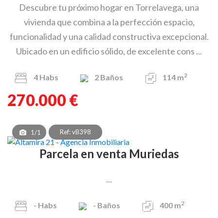
Descubre tu próximo hogar en Torrelavega, una
vivienda que combina a la perfección espacio,
funcionalidad y una calidad constructiva excepcional.
Ubicado en un edificio sólido, de excelente cons ...
2
4
Habs
2
Baños
114 m
270.000 €
Ref: vB398
1/1
Parcela en venta Muriedas
...
2
-
Habs
-
Baños
400 m