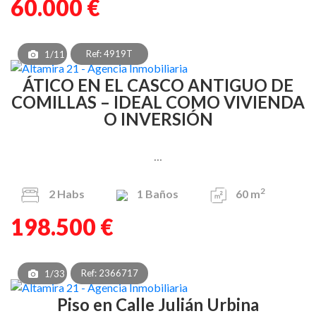
60.000 €
Ref: 4919T
1/11
ÁTICO EN EL CASCO ANTIGUO DE
COMILLAS – IDEAL COMO VIVIENDA
O INVERSIÓN
...
2
2
Habs
1
Baños
60 m
198.500 €
Ref: 2366717
1/33
Piso en Calle Julián Urbina