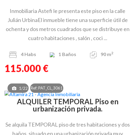
Inmobiliaria Astefi le presenta este piso en la calle
Julián UrbinaEl inmueble tiene una superficie útil de
ochenta y dos metros cuadrados que se distribuye en
cuatro habitaciones , salón , coci ...
2
4
Habs
1
Baños
90 m
115.000 €
Ref: PAT_CL_3061
1/22
ALQUILER TEMPORAL Piso en
urbanización privada.
Se alquila TEMPORAL piso de tres habitaciones y dos
baños, situado en una urbanización privada muy