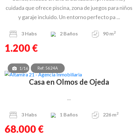
cuidada que ofrece piscina, zona de juegos para niños
y garaje incluido. Un entorno perfecto pa ...
2
3
Habs
2
Baños
90 m
1.200 €
Ref: 5624A
1/16
Casa en Olmos de Ojeda
...
2
3
Habs
1
Baños
226 m
68.000 €