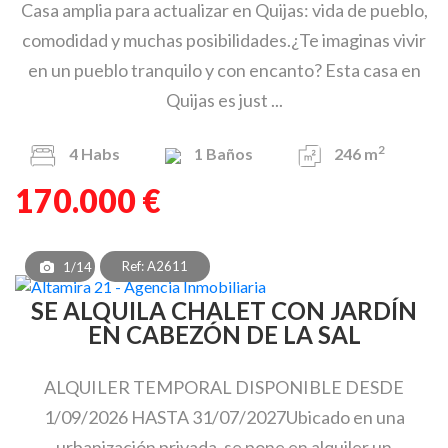
Casa amplia para actualizar en Quijas: vida de pueblo,
comodidad y muchas posibilidades.¿Te imaginas vivir
en un pueblo tranquilo y con encanto? Esta casa en
Quijas es just ...
2
4
Habs
1
Baños
246 m
170.000 €
Ref: A2611
1/14
SE ALQUILA CHALET CON JARDÍN
EN CABEZÓN DE LA SAL
ALQUILER TEMPORAL DISPONIBLE DESDE
1/09/2026 HASTA 31/07/2027Ubicado en una
urbanización privada, se pone en alquiler un