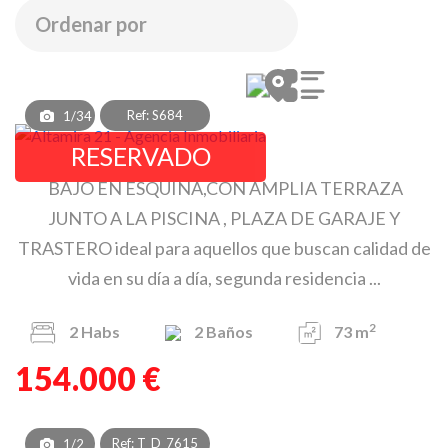
Ref: S684
1/34
RESERVADO
BAJO EN ESQUINA,CON AMPLIA TERRAZA
JUNTO A LA PISCINA , PLAZA DE GARAJE Y
TRASTERO ideal para aquellos que buscan calidad de
vida en su día a día, segunda residencia ...
2
2
Habs
2
Baños
73 m
154.000 €
Ref: T_D_7615
1/2