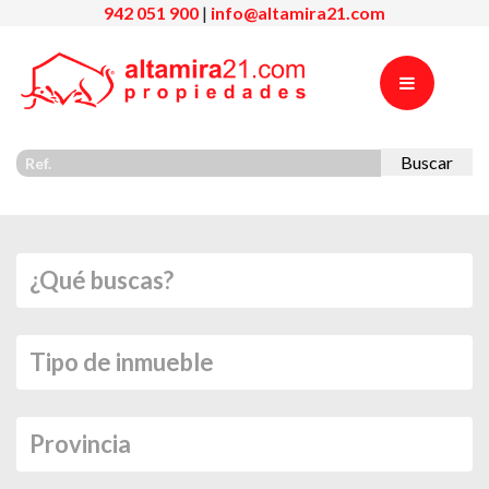
942 051 900
|
info@altamira21.com
Buscar