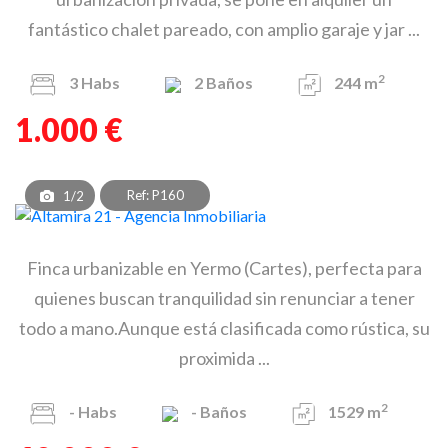
fantástico chalet pareado, con amplio garaje y jar ...
2
3
Habs
2
Baños
244 m
1.000 €
Ref: P160
1/2
Finca urbanizable en Yermo (Cartes), perfecta para
quienes buscan tranquilidad sin renunciar a tener
todo a mano.Aunque está clasificada como rústica, su
proximida ...
2
-
Habs
-
Baños
1529 m