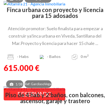
Finca urbana con proyecto y licencia
para 15 adosados
Atención promotor: Suelo finalista para empezar a
construir ya!inca urbana en Viveda, Santillana del
Mar.Proyecto y licencia para hacer 15 chale ...
2
-
Habs
-
Baños
0 m
615.000 €
Ref: GarcilasoVega
1/38
RESERVADO
Piso de 4 hab y 2 baños, con balcones,
ascensor, garaje y trastero