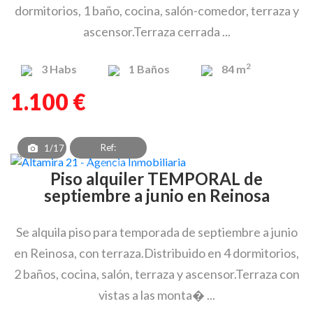
dormitorios, 1 baño, cocina, salón-comedor, terraza y
ascensor.Terraza cerrada ...
2
3
Habs
1
Baños
84 m
1.100 €
Ref:
1/17
PAF_OEA_8302
Piso alquiler TEMPORAL de
septiembre a junio en Reinosa
Se alquila piso para temporada de septiembre a junio
en Reinosa, con terraza.Distribuido en 4 dormitorios,
2 baños, cocina, salón, terraza y ascensor.Terraza con
vistas a las monta� ...