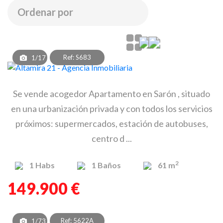
Ref: S683
1/17
Se vende acogedor Apartamento en Sarón , situado
en una urbanización privada y con todos los servicios
próximos: supermercados, estación de autobuses,
centro d ...
2
1
Habs
1
Baños
61 m
149.900 €
Ref: 5622A
1/73