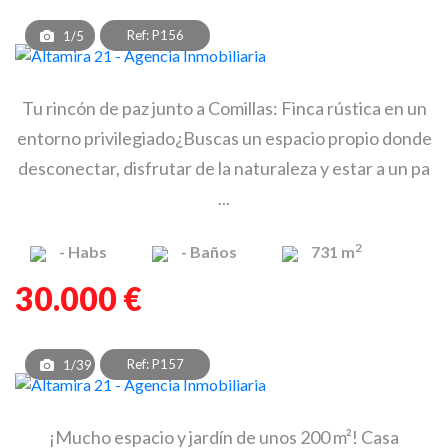
Ref: P156
1/5
Tu rincón de paz junto a Comillas: Finca rústica en un
entorno privilegiado¿Buscas un espacio propio donde
desconectar, disfrutar de la naturaleza y estar a un pa
...
2
-
Habs
-
Baños
731 m
30.000 €
Ref: P157
1/39
¡Mucho espacio y jardín de unos 200 m²! Casa