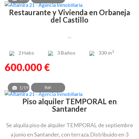
Restaurante y Vivienda en Orbaneja
del Castillo
...
2
2
Habs
3
Baños
330 m
600.000 €
Ref:
1/19
PAT_OEA_8301
Piso alquiler TEMPORAL en
Santander
Se alquila piso de alquiler TEMPORAL de septiembre
a junio en Santander, con terraza.Distribuido en 3