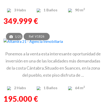
2
3
Habs
1
Baños
90 m
349.999 €
Ref: V1826
1/21
Ponemos a la venta esta interesante oportunidad de
inversión en una de las localidades más demandadas
de la costa Cántabra.Situado en Suances, en la zona
del pueblo, este piso disfruta de ...
2
2
Habs
1
Baños
64 m
195.000 €