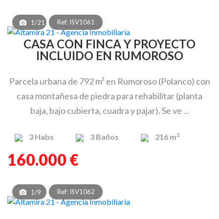
Ref: ISV1061
1/21
CASA CON FINCA Y PROYECTO
INCLUIDO EN RUMOROSO
Parcela urbana de 792 m² en Rumoroso (Polanco) con
casa montañesa de piedra para rehabilitar (planta
baja, bajo cubierta, cuadra y pajar). Se ve ...
2
3
Habs
3
Baños
216 m
160.000 €
Ref: ISV1062
1/9