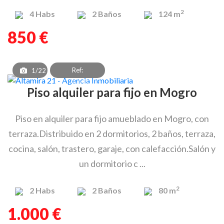
2
4
Habs
2
Baños
124 m
850 €
Ref:
1/22
PAF_OEA_8303
Piso alquiler para fijo en Mogro
Piso en alquiler para fijo amueblado en Mogro, con
terraza.Distribuido en 2 dormitorios, 2 baños, terraza,
cocina, salón, trastero, garaje, con calefacción.Salón y
un dormitorio c ...
2
2
Habs
2
Baños
80 m
1.000 €