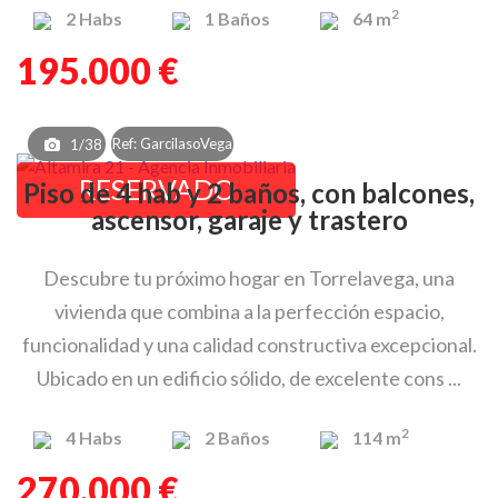
2
2
Habs
1
Baños
64 m
195.000 €
Ref: GarcilasoVega
1/38
RESERVADO
Piso de 4 hab y 2 baños, con balcones,
ascensor, garaje y trastero
Descubre tu próximo hogar en Torrelavega, una
vivienda que combina a la perfección espacio,
funcionalidad y una calidad constructiva excepcional.
Ubicado en un edificio sólido, de excelente cons ...
2
4
Habs
2
Baños
114 m
270.000 €