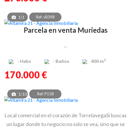
Ref: vB398
1/1
Parcela en venta Muriedas
...
2
-
Habs
-
Baños
400 m
170.000 €
Ref: P158
1/10
Local comercial en el corazón de TorrelavegaSi buscas
un lugar donde tu negocio no solo se vea, sino que se