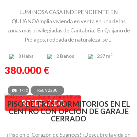
LUMINOSA CASA INDEPENDIENTE EN
QUIJANOAmplia vivienda en venta en una de las
zonas más privilegiadas de Cantabria. En Quijano de
Piélagos, rodeada de naturaleza, se ...
2
3
Habs
2
Baños
237 m
380.000 €
Ref: V2288
1/20
RESERVADO
PISO DE TRES DORMITORIOS EN EL
CENTRO CON OPCION DE GARAJE
CERRADO
¡Piso en el Corazón de Suances! ¡Descubre la vida en