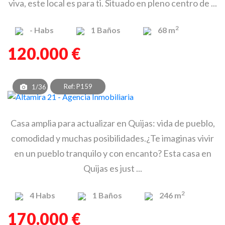
viva, este local es para ti. Situado en pleno centro de ...
2
-
Habs
1
Baños
68 m
120.000 €
Ref: P159
1/36
Casa amplia para actualizar en Quijas: vida de pueblo,
comodidad y muchas posibilidades.¿Te imaginas vivir
en un pueblo tranquilo y con encanto? Esta casa en
Quijas es just ...
2
4
Habs
1
Baños
246 m
170.000 €