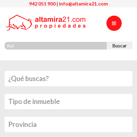
942 051 900
|
info@altamira21.com
Buscar