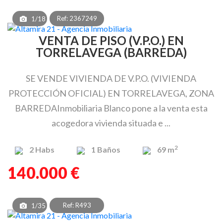
Ref: 2367249
1/18
VENTA DE PISO (V.P.O.) EN
TORRELAVEGA (BARREDA)
SE VENDE VIVIENDA DE V.P.O. (VIVIENDA
PROTECCIÓN OFICIAL) EN TORRELAVEGA, ZONA
BARREDAInmobiliaria Blanco pone a la venta esta
acogedora vivienda situada e ...
2
2
Habs
1
Baños
69 m
140.000 €
Ref: R493
1/35