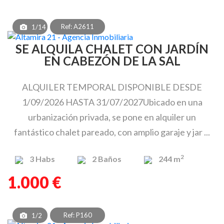
Ref: A2611
1/14
SE ALQUILA CHALET CON JARDÍN
EN CABEZÓN DE LA SAL
ALQUILER TEMPORAL DISPONIBLE DESDE
1/09/2026 HASTA 31/07/2027Ubicado en una
urbanización privada, se pone en alquiler un
fantástico chalet pareado, con amplio garaje y jar ...
2
3
Habs
2
Baños
244 m
1.000 €
Ref: P160
1/2