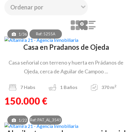
Ref: 5255A
1/36
Casa en Pradanos de Ojeda
Casa señorial con terreno y huerta en Prádanos de
Ojeda, cerca de Aguilar de Campoo ...
2
7
Habs
1
Baños
370 m
150.000 €
Ref: PAT_AL_3541
1/22