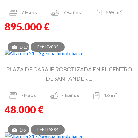
2
7
Habs
7
Baños
599 m
895.000 €
Ref: ISV835
1/17
PLAZA DE GARAJE ROBOTIZADA EN EL CENTRO
DE SANTANDER ...
2
-
Habs
-
Baños
16 m
48.000 €
Ref: ISA884
1/6