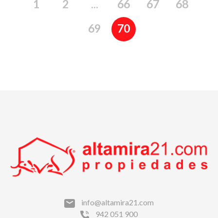
1
2
...
66
67
68
69
70
info@altamira21.com
942 051 900