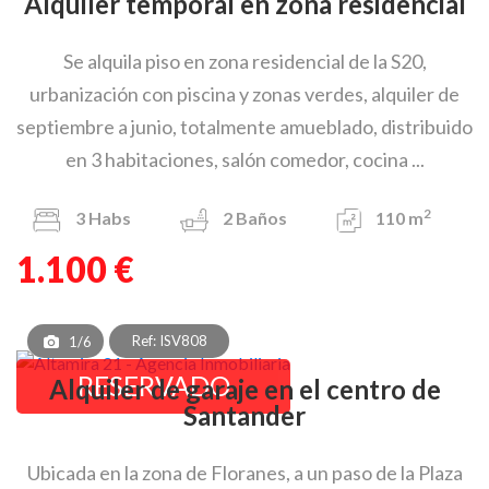
Alquiler temporal en zona residencial
Se alquila piso en zona residencial de la S20,
urbanización con piscina y zonas verdes, alquiler de
septiembre a junio, totalmente amueblado, distribuido
en 3 habitaciones, salón comedor, cocina ...
2
3
Habs
2
Baños
110 m
1.100 €
Ref: ISV808
1/6
RESERVADO
Alquiler de garaje en el centro de
Santander
Ubicada en la zona de Floranes, a un paso de la Plaza