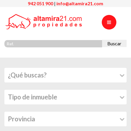
942 051 900
|
info@altamira21.com
Buscar