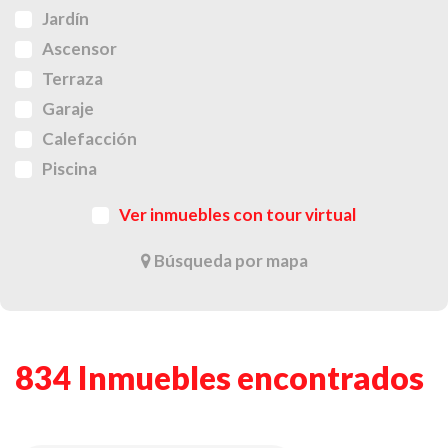
Jardín
Ascensor
Terraza
Garaje
Calefacción
Piscina
Ver inmuebles con tour virtual
Búsqueda por mapa
834 Inmuebles encontrados