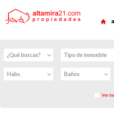
a
Ver in