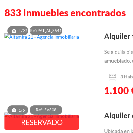
833 Inmuebles encontrados
Ref: PAT_AL_3541
1/22
Alquile
Se alquila p
amueblado, d
3
Hab
1.100 
Ref: ISV808
1/6
Alquile
RESERVADO
Ubicada en l