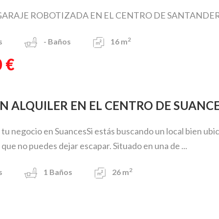
GARAJE ROBOTIZADA EN EL CENTRO DE SANTANDER .
2
s
-
Baños
16 m
 €
EN ALQUILER EN EL CENTRO DE SUANC
 tu negocio en SuancesSi estás buscando un local bien ubicad
que no puedes dejar escapar. Situado en una de ...
2
s
1
Baños
26 m