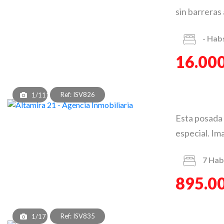
sin barreras 
-
Hab
16.000
Ref: ISV826
1/111
Esta posada 
especial. Im
7
Hab
895.0
Ref: ISV835
1/17