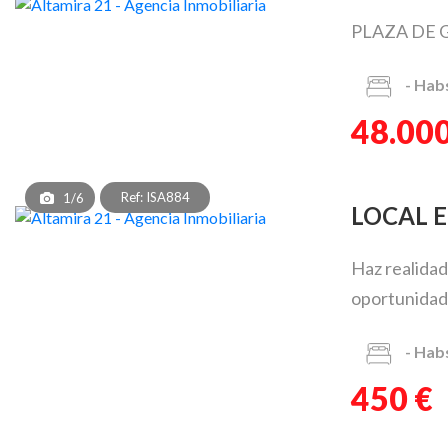
PLAZA DE 
-
Hab
48.000
Ref: ISA884
1/6
LOCAL 
Haz realidad
oportunidad 
-
Hab
450 €