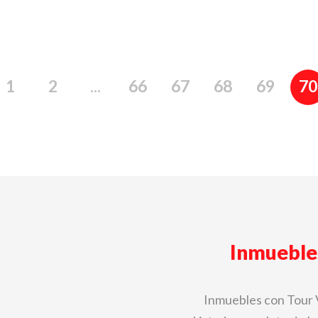
1
2
...
66
67
68
69
70
Inmueble
Inmuebles con Tour 