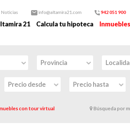
Noticias
info@altamira21.com
942 051 900
ltamira 21
Calcula tu hipoteca
Inmueble
muebles con tour virtual
Búsqueda por m