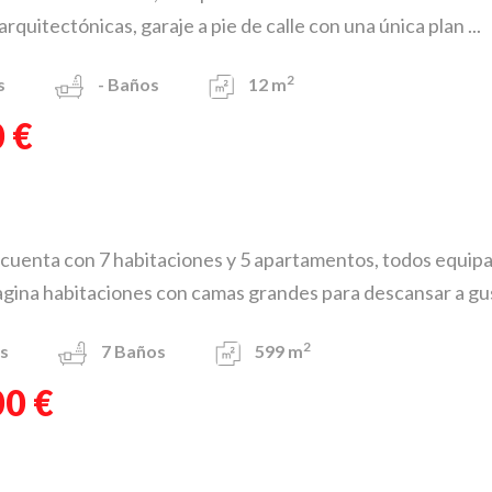
arquitectónicas, garaje a pie de calle con una única plan ...
2
s
-
Baños
12 m
 €
cuenta con 7 habitaciones y 5 apartamentos, todos equipa
agina habitaciones con camas grandes para descansar a gust
2
s
7
Baños
599 m
00 €