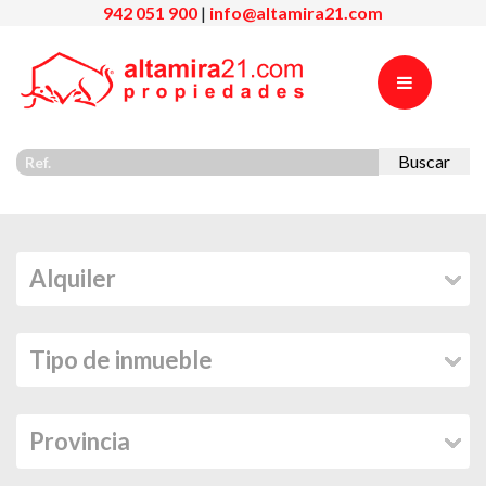
942 051 900
|
info@altamira21.com
Buscar