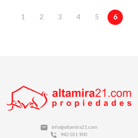
1
2
3
4
5
6
info@altamira21.com
942 051 900