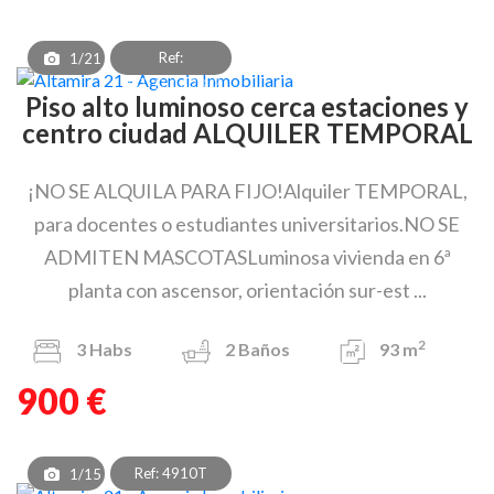
Ref:
1/21
PAT_D_1628_2
Piso alto luminoso cerca estaciones y
centro ciudad ALQUILER TEMPORAL
¡NO SE ALQUILA PARA FIJO!Alquiler TEMPORAL,
para docentes o estudiantes universitarios.NO SE
ADMITEN MASCOTASLuminosa vivienda en 6ª
planta con ascensor, orientación sur-est ...
2
3
Habs
2
Baños
93 m
900 €
Ref: 4910T
1/15