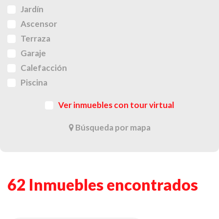
Jardín
Ascensor
Terraza
Garaje
Calefacción
Piscina
Ver inmuebles con tour virtual
Búsqueda por mapa
62 Inmuebles encontrados