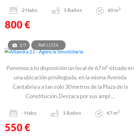
2
2
Habs
1
Baños
60 m
800 €
Ref: L1216
1/7
Ponemos a tu disposición un local de 67 m² situado en
una ubicación privilegiada, en la misma Avenida
Cantabria y a tan solo 30 metros de la Plaza de la
Constitución.Destaca por sus ampl ...
2
-
Habs
1
Baños
67 m
550 €