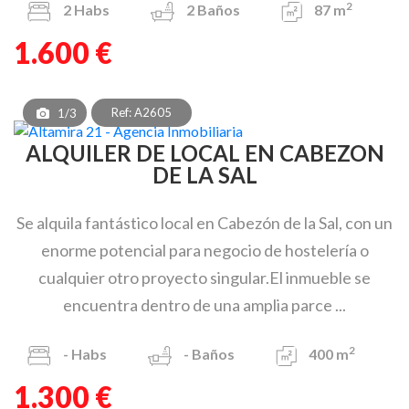
2
2
Habs
2
Baños
87 m
1.600 €
Ref: A2605
1/3
ALQUILER DE LOCAL EN CABEZON
DE LA SAL
Se alquila fantástico local en Cabezón de la Sal, con un
enorme potencial para negocio de hostelería o
cualquier otro proyecto singular.El inmueble se
encuentra dentro de una amplia parce ...
2
-
Habs
-
Baños
400 m
1.300 €