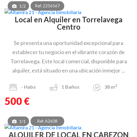
Ref: 2256567
1/2
Local en Alquiler en Torrelavega
Centro
Se presenta una oportunidad excepcional para
establecer tu negocio en el vibrante corazón de
Torrelavega. Este local comercial, disponible para
alquiler, está situado en una ubicación inmejor ...
2
-
Habs
1
Baños
38 m
500 €
Ref: A2608
1/1
ALQUILER DE LOCAL EN CABEZON