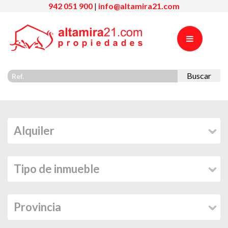
942 051 900
|
info@altamira21.com
Buscar