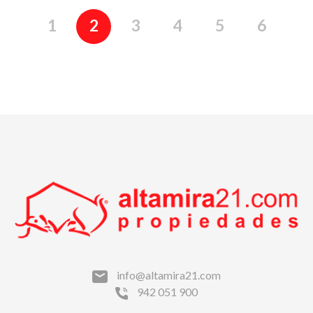
1
2
3
4
5
6
info@altamira21.com
942 051 900