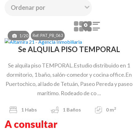
Ref: PAT_PB_063
1/20
Se ALQUILA PISO TEMPORAL
Se alquila piso TEMPORAL.Estudio distribuido en 1
dormitorio, 1 baño, salón-comedor y cocina office.En
Puertochico, al lado de Tetuán, Paseo Pereda y paseo
marítimo. Rodeado de co ...
2
1
Habs
1
Baños
0 m
A consultar